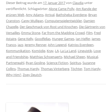
Dieser Beitrag wurde am
17. Januar 2017
von
Claudia
unter
veröffentlicht. Schlagwörter:
Along Came Polly
,
Am Rande der
grünen Welt
,
Amy Adams
,
Arrival
,
Bathsheba Everdene
,
Bryan
Cranston
,
Carey Mulligan
,
Computerspielentwickler
,
Damien
Chazelle
,
Der Geschmack von Rost und Knochen
,
Die Gärtnerin von
Versailles
,
Emma Stone
,
Far from the Madding Crowd
,
Film
,
Fred
Astaire
,
Gene Kelly
,
Goodfellas
,
Hunger Games
,
Ian Helfer
,
James
Franco
,
jazz
,
Jeremy Renner
,
John Legend
,
Katniss Everdeen
,
Kommunikation
,
Komödie
,
Kray
,
LA
,
La La Land
,
Linguistik
,
Love
and Friendship
,
Matthias Schoenaerts
,
Michael Sheen
,
Musical
,
Partnerwahl
,
Ryan Gosling
,
Science Fiction
,
Spiritus
,
Suzanne
Collins
,
Thomas Hardy
,
Thomas Vinterberg
,
Töchter
,
Tom Hardy
,
Why Him?
,
Zoey Deutch
.