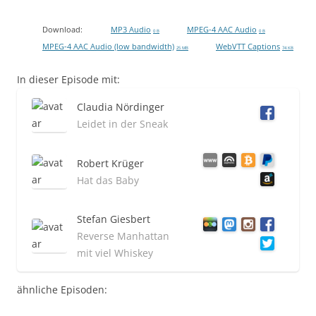
Download:
MP3 Audio
MPEG-4 AAC Audio
0 B
0 B
MPEG-4 AAC Audio (low bandwidth)
WebVTT Captions
25 MB
74 KB
In dieser Episode mit:
Claudia Nördinger
Leidet in der Sneak
Robert Krüger
Hat das Baby
Stefan Giesbert
Reverse Manhattan
mit viel Whiskey
ähnliche Episoden: