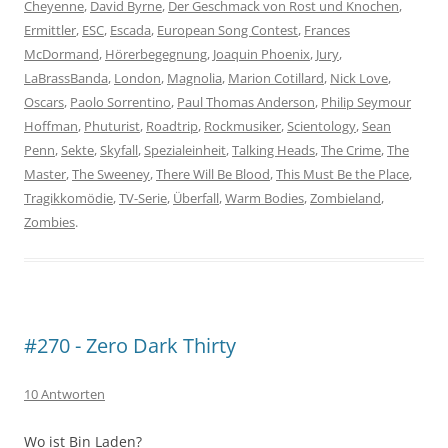
Cheyenne
,
David Byrne
,
Der Geschmack von Rost und Knochen
,
Ermittler
,
ESC
,
Escada
,
European Song Contest
,
Frances
McDormand
,
Hörerbegegnung
,
Joaquin Phoenix
,
Jury
,
LaBrassBanda
,
London
,
Magnolia
,
Marion Cotillard
,
Nick Love
,
Oscars
,
Paolo Sorrentino
,
Paul Thomas Anderson
,
Philip Seymour
Hoffman
,
Phuturist
,
Roadtrip
,
Rockmusiker
,
Scientology
,
Sean
Penn
,
Sekte
,
Skyfall
,
Spezialeinheit
,
Talking Heads
,
The Crime
,
The
Master
,
The Sweeney
,
There Will Be Blood
,
This Must Be the Place
,
Tragikkomödie
,
TV-Serie
,
Überfall
,
Warm Bodies
,
Zombieland
,
Zombies
.
#270 - Zero Dark Thirty
10 Antworten
Wo ist Bin Laden?