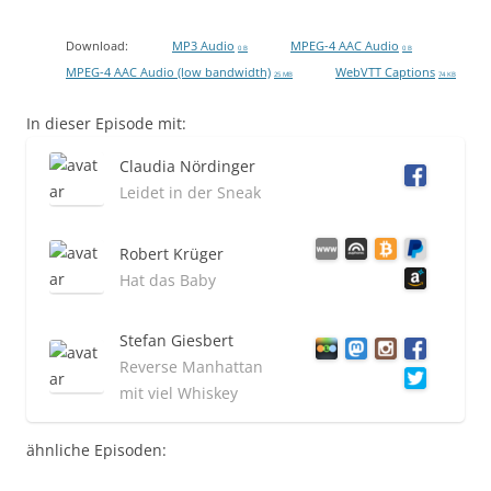
Download:
MP3 Audio
MPEG-4 AAC Audio
0 B
0 B
MPEG-4 AAC Audio (low bandwidth)
WebVTT Captions
25 MB
74 KB
In dieser Episode mit:
Claudia Nördinger
Leidet in der Sneak
Robert Krüger
Hat das Baby
Stefan Giesbert
Reverse Manhattan
mit viel Whiskey
ähnliche Episoden: