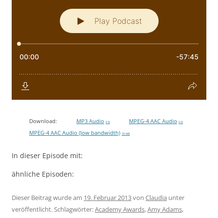
Download:
MP3 Audio
MPEG-4 AAC Audio
0 B
0 B
MPEG-4 AAC Audio (low bandwidth)
18 MB
In dieser Episode mit:
ähnliche Episoden:
Dieser Beitrag wurde am
19. Februar 2013
von
Claudia
unter
veröffentlicht. Schlagwörter:
Academy Awards
,
Amy Adams
,