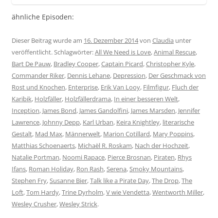
ähnliche Episoden:
Dieser Beitrag wurde am
16. Dezember 2014
von
Claudia
unter
veröffentlicht. Schlagwörter:
All We Need is Love
,
Animal Rescue
,
Bart De Pauw
,
Bradley Cooper
,
Captain Picard
,
Christopher Kyle
,
Commander Riker
,
Dennis Lehane
,
Depression
,
Der Geschmack von
Rost und Knochen
,
Enterprise
,
Erik Van Looy
,
Filmfigur
,
Fluch der
Karibik
,
Holzfäller
,
Holzfällerdrama
,
In einer besseren Welt
,
Inception
,
James Bond
,
James Gandolfini
,
James Marsden
,
Jennifer
Lawrence
,
Johnny Depp
,
Karl Urban
,
Keira Knightley
,
literarische
Gestalt
,
Mad Max
,
Männerwelt
,
Marion Cotillard
,
Mary Poppins
,
Matthias Schoenaerts
,
Michaël R. Roskam
,
Nach der Hochzeit
,
Natalie Portman
,
Noomi Rapace
,
Pierce Brosnan
,
Piraten
,
Rhys
Ifans
,
Roman Holiday
,
Ron Rash
,
Serena
,
Smoky Mountains
,
Stephen Fry
,
Susanne Bier
,
Talk like a Pirate Day
,
The Drop
,
The
Loft
,
Tom Hardy
,
Trine Dyrholm
,
V wie Vendetta
,
Wentworth Miller
,
Wesley Crusher
,
Wesley Strick
.