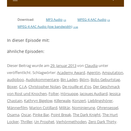
Download:
MP3 Audio
MPEG-4 AAC Audio
0 B
0 B
MPEG-4 AAC Audio (low bandwidth)
14 MB
In dieser Episode mit:
ähnliche Episoden:
Dieser Beitrag wurde am
29. Januar 2013
von
Claudia
unter
veröffentlicht. Schlagwörter:
Academy Award
,
Agentin
,
Amputation
,
audioboo
,
Audiokommentare
,
Bin Laden
,
Björn
,
Bobs Geburtstag
,
Boxer
,
C.I.A
,
Christopher Nolan
,
De rouille et d'os
,
Der Geschmack
von Rost und Knochen
,
Folter
,
Hörsuppe
,
Jacques Audiard
,
Jessica
Chastain
,
Kathryn Bigelow
,
Killerwale
,
Konzert
,
Lieblingshörer
,
Männerfilm
,
Marion Cotillard
,
Militär
,
Nominierung
,
Ohrensessel
,
Osama
,
Oscar
,
Pinke Bar
,
Point Break
,
The Dark Knight
,
The Hurt
Locker
,
Thriller
,
Un Prophet
,
Verhörmethoden
,
Zero Dark Thirty
.