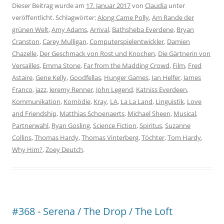
Dieser Beitrag wurde am
17. Januar 2017
von
Claudia
unter
veröffentlicht. Schlagwörter:
Along Came Polly
,
Am Rande der
grünen Welt
,
Amy Adams
,
Arrival
,
Bathsheba Everdene
,
Bryan
Cranston
,
Carey Mulligan
,
Computerspielentwickler
,
Damien
Chazelle
,
Der Geschmack von Rost und Knochen
,
Die Gärtnerin von
Versailles
,
Emma Stone
,
Far from the Madding Crowd
,
Film
,
Fred
Astaire
,
Gene Kelly
,
Goodfellas
,
Hunger Games
,
Ian Helfer
,
James
Franco
,
jazz
,
Jeremy Renner
,
John Legend
,
Katniss Everdeen
,
Kommunikation
,
Komödie
,
Kray
,
LA
,
La La Land
,
Linguistik
,
Love
and Friendship
,
Matthias Schoenaerts
,
Michael Sheen
,
Musical
,
Partnerwahl
,
Ryan Gosling
,
Science Fiction
,
Spiritus
,
Suzanne
Collins
,
Thomas Hardy
,
Thomas Vinterberg
,
Töchter
,
Tom Hardy
,
Why Him?
,
Zoey Deutch
.
#368 - Serena / The Drop / The Loft