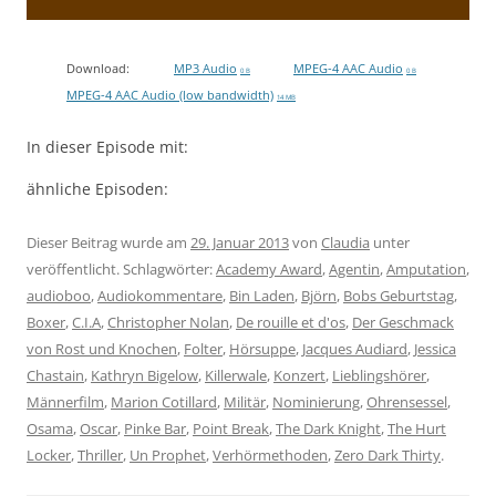
Download:
MP3 Audio
MPEG-4 AAC Audio
0 B
0 B
MPEG-4 AAC Audio (low bandwidth)
14 MB
In dieser Episode mit:
ähnliche Episoden:
Dieser Beitrag wurde am
29. Januar 2013
von
Claudia
unter
veröffentlicht. Schlagwörter:
Academy Award
,
Agentin
,
Amputation
,
audioboo
,
Audiokommentare
,
Bin Laden
,
Björn
,
Bobs Geburtstag
,
Boxer
,
C.I.A
,
Christopher Nolan
,
De rouille et d'os
,
Der Geschmack
von Rost und Knochen
,
Folter
,
Hörsuppe
,
Jacques Audiard
,
Jessica
Chastain
,
Kathryn Bigelow
,
Killerwale
,
Konzert
,
Lieblingshörer
,
Männerfilm
,
Marion Cotillard
,
Militär
,
Nominierung
,
Ohrensessel
,
Osama
,
Oscar
,
Pinke Bar
,
Point Break
,
The Dark Knight
,
The Hurt
Locker
,
Thriller
,
Un Prophet
,
Verhörmethoden
,
Zero Dark Thirty
.