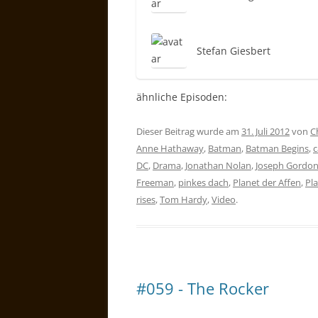
Stefan Giesbert
ähnliche Episoden:
Dieser Beitrag wurde am
31. Juli 2012
von
C
Anne Hathaway
,
Batman
,
Batman Begins
,
c
DC
,
Drama
,
Jonathan Nolan
,
Joseph Gordon
Freeman
,
pinkes dach
,
Planet der Affen
,
Pla
rises
,
Tom Hardy
,
Video
.
#059 - The Rocker