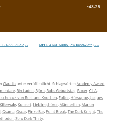
EG-4 AAC Audio
MPEG-4 AAC Audio (low bandwidth)
0 B
14 MB
on
Claudia
unter veröffentlicht. Schlagwörter:
Academy Award
,
mentare
,
Bin Laden
,
Björn
,
Bobs Geburtstag
,
Boxer
,
C.I.A
,
eschmack von Rost und Knochen
,
Folter
,
Hörsuppe
,
Jacques
Killerwale
,
Konzert
,
Lieblingshörer
,
Männerfilm
,
Marion
l
,
Osama
,
Oscar
,
Pinke Bar
,
Point Break
,
The Dark Knight
,
The
ethoden
,
Zero Dark Thirty
.