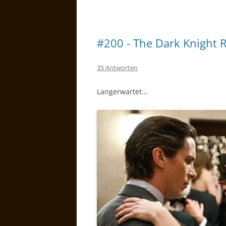
#200 - The Dark Knight R
35 Antworten
Langerwartet…