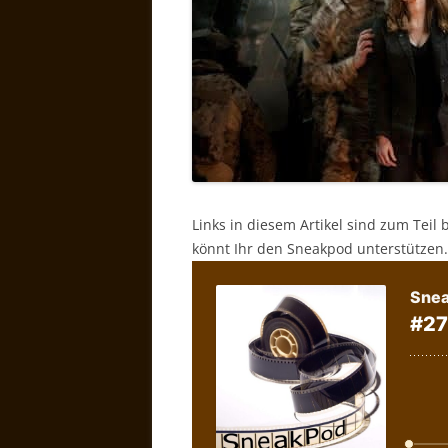
Links in diesem Artikel sind zum Teil 
könnt Ihr den Sneakpod unterstützen.