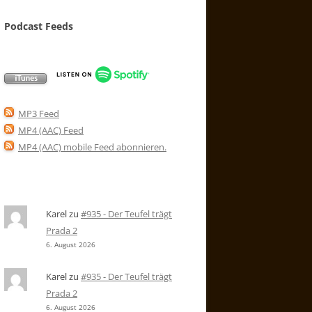
Podcast Feeds
MP3 Feed
MP4 (AAC) Feed
MP4 (AAC) mobile Feed abonnieren
.
Karel
zu
#935 - Der Teufel trägt
Prada 2
6. August 2026
Karel
zu
#935 - Der Teufel trägt
Prada 2
6. August 2026