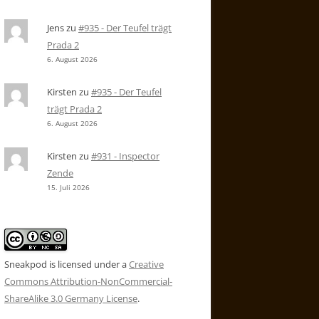
Jens
zu
#935 - Der Teufel trägt
Prada 2
6. August 2026
Kirsten
zu
#935 - Der Teufel
trägt Prada 2
6. August 2026
Kirsten
zu
#931 - Inspector
Zende
15. Juli 2026
Sneakpod is licensed under a
Creative
Commons Attribution-NonCommercial-
ShareAlike 3.0 Germany License
.