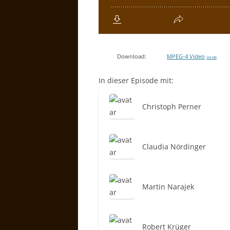
Download:
MPEG-4 Video
524 MB
In dieser Episode mit:
Christoph Perner
Claudia Nördinger
Martin Narajek
Robert Krüger