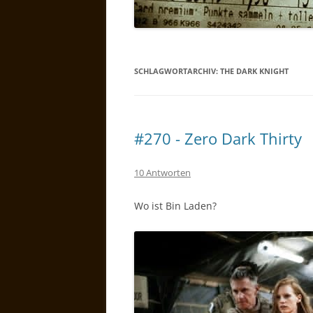
SCHLAGWORTARCHIV:
THE DARK KNIGHT
#270 - Zero Dark Thirty
10 Antworten
Wo ist Bin Laden?