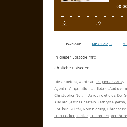
Download:
MP3 Audio
MP
0 B
In dieser Episode mit:
ähnliche Episoden:
Dieser Beitrag wurde am
29. Januar 2013
v
Agentin
,
Amputation
,
audioboo
,
Audiokom
Christopher Nolan
,
De rouille et d'os
,
Der G
Audiard
,
Jessica Chastain
,
Kathryn Bigelow
,
Cotillard
,
Militär
,
Nominierung
,
Ohrensesse
Hurt Locker
,
Thriller
,
Un Prophet
,
Verhörm