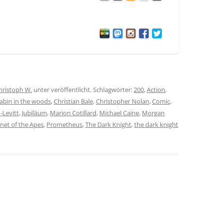
hristoph W.
unter veröffentlicht. Schlagwörter:
200
,
Action
,
abin in the woods
,
Christian Bale
,
Christopher Nolan
,
Comic
,
-Levitt
,
Jubiläum
,
Marion Cotillard
,
Michael Caine
,
Morgan
net of the Apes
,
Prometheus
,
The Dark Knight
,
the dark knight