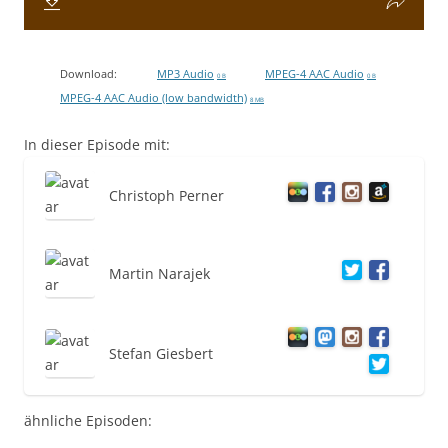
Download:
MP3 Audio
MPEG-4 AAC Audio
0 B
0 B
MPEG-4 AAC Audio (low bandwidth)
8 MB
In dieser Episode mit:
Christoph Perner
Martin Narajek
Stefan Giesbert
ähnliche Episoden: