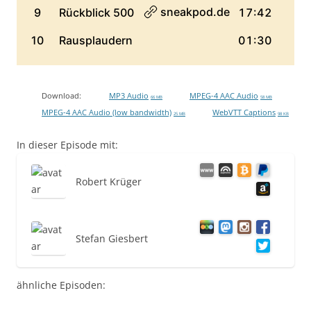
Download:
MP3 Audio
MPEG-4 AAC Audio
66 MB
58 MB
MPEG-4 AAC Audio (low bandwidth)
WebVTT Captions
25 MB
98 KB
In dieser Episode mit:
Robert Krüger
Stefan Giesbert
ähnliche Episoden: