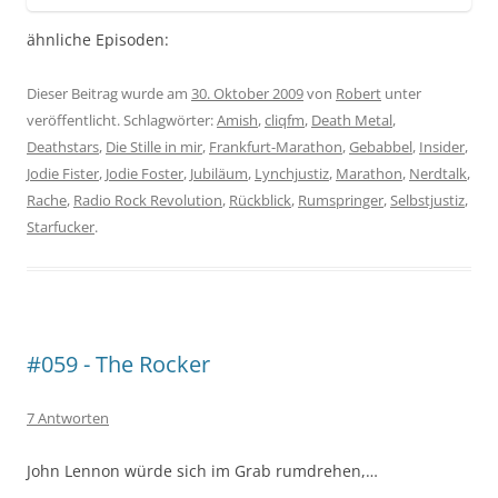
ähnliche Episoden:
Dieser Beitrag wurde am
30. Oktober 2009
von
Robert
unter
veröffentlicht. Schlagwörter:
Amish
,
cliqfm
,
Death Metal
,
Deathstars
,
Die Stille in mir
,
Frankfurt-Marathon
,
Gebabbel
,
Insider
,
Jodie Fister
,
Jodie Foster
,
Jubiläum
,
Lynchjustiz
,
Marathon
,
Nerdtalk
,
Rache
,
Radio Rock Revolution
,
Rückblick
,
Rumspringer
,
Selbstjustiz
,
Starfucker
.
#059 - The Rocker
7 Antworten
John Lennon würde sich im Grab rumdrehen,…