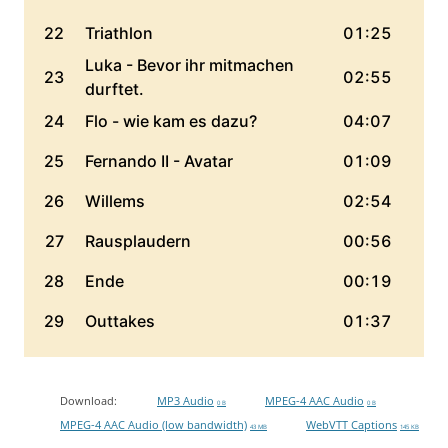
Download:
MP3 Audio
MPEG-4 AAC Audio
0 B
0 B
MPEG-4 AAC Audio (low bandwidth)
WebVTT Captions
43 MB
145 KB