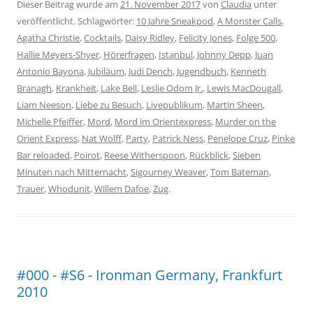
Dieser Beitrag wurde am
21. November 2017
von
Claudia
unter
veröffentlicht. Schlagwörter:
10 Jahre Sneakpod
,
A Monster Calls
,
Agatha Christie
,
Cocktails
,
Daisy Ridley
,
Felicity Jones
,
Folge 500
,
Hallie Meyers-Shyer
,
Hörerfragen
,
Istanbul
,
Johnny Depp
,
Juan
Antonio Bayona
,
Jubiläum
,
Judi Dench
,
Jugendbuch
,
Kenneth
Branagh
,
Krankheit
,
Lake Bell
,
Leslie Odom Jr.
,
Lewis MacDougall
,
Liam Neeson
,
Liebe zu Besuch
,
Livepublikum
,
Martin Sheen
,
Michelle Pfeiffer
,
Mord
,
Mord im Orientexpress
,
Murder on the
Orient Express
,
Nat Wolff
,
Party
,
Patrick Ness
,
Penelope Cruz
,
Pinke
Bar reloaded
,
Poirot
,
Reese Witherspoon
,
Rückblick
,
Sieben
Minuten nach Mitternacht
,
Sigourney Weaver
,
Tom Bateman
,
Trauer
,
Whodunit
,
Willem Dafoe
,
Zug
.
#000 - #S6 - Ironman Germany, Frankfurt
2010