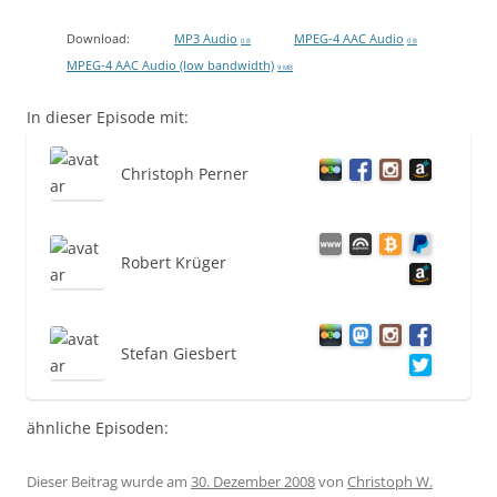
Download:
MP3 Audio
MPEG-4 AAC Audio
0 B
0 B
MPEG-4 AAC Audio (low bandwidth)
9 MB
In dieser Episode mit:
Christoph Perner
Robert Krüger
Stefan Giesbert
ähnliche Episoden:
Dieser Beitrag wurde am
30. Dezember 2008
von
Christoph W.