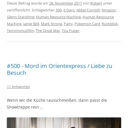
Dieser Beitrag wurde am
28. November 2017
von
Robert
unter
veröffentlicht. Schlagwörter:
500
,
6 Days
,
Abbie Cornish
,
Amazon
,
Glenn Standring
,
Human Resource Machine
,
Human Ressource
Machine
,
Jamie Bell
,
Mark Strong
,
Party
,
Pokemon Card
,
Rückblick
,
Terrorismusfilm
,
The Great War
,
Toa Fraser
.
#500 - Mord im Orientexpress / Liebe zu
Besuch
11 Antworten
Wenn wir die Küche rausschmeißen, dann passt die
Showtreppe rein …