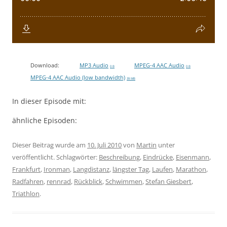
Download:
MP3 Audio
MPEG-4 AAC Audio
0 B
0 B
MPEG-4 AAC Audio (low bandwidth)
39 MB
In dieser Episode mit:
ähnliche Episoden:
Dieser Beitrag wurde am
10. Juli 2010
von
Martin
unter
veröffentlicht. Schlagwörter:
Beschreibung
,
Eindrücke
,
Eisenmann
,
Frankfurt
,
Ironman
,
Langdistanz
,
längster Tag
,
Laufen
,
Marathon
,
Radfahren
,
rennrad
,
Rückblick
,
Schwimmen
,
Stefan Giesbert
,
Triathlon
.