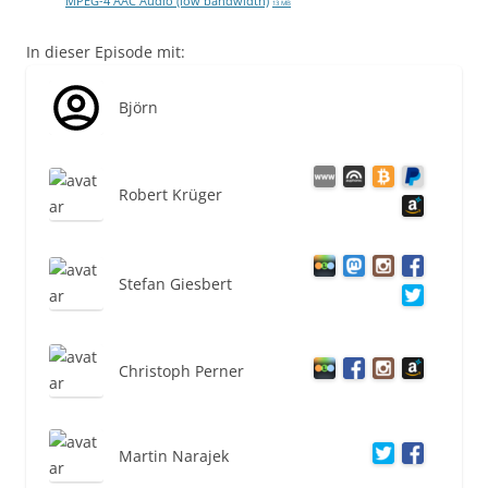
MPEG-4 AAC Audio (low bandwidth)
13 MB
In dieser Episode mit:
Björn
Robert Krüger
Stefan Giesbert
Christoph Perner
Martin Narajek