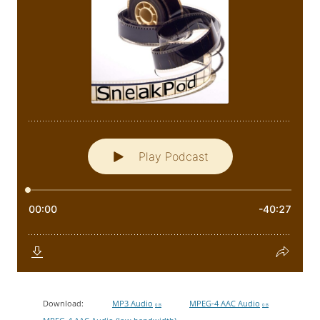
Download:
MP3 Audio
MPEG-4 AAC Audio
0 B
0 B