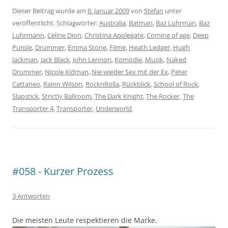
Dieser Beitrag wurde am
6. Januar 2009
von
Stefan
unter
veröffentlicht. Schlagwörter:
Australia
,
Batman
,
Baz Luhrman
,
Baz
Luhrmann
,
Celine Dion
,
Christina Applegate
,
Coming of age
,
Deep
Purple
,
Drummer
,
Emma Stone
,
Filme
,
Heath Ledger
,
Hugh
Jackman
,
Jack Black
,
John Lennon
,
Komödie
,
Musik
,
Naked
Drummer
,
Nicole Kidman
,
Nie wieder Sex mit der Ex
,
Peter
Cattaneo
,
Rainn Wilson
,
RocknRolla
,
Rückblick
,
School of Rock
,
Slapstick
,
Strictly Ballroom
,
The Dark Knight
,
The Rocker
,
The
Transporter 4
,
Transporter
,
Underworld
.
#058 - Kurzer Prozess
3 Antworten
Die meisten Leute respektieren die Marke.