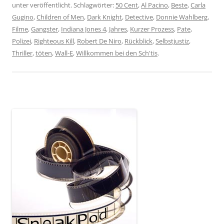
unter veröffentlicht. Schlagwörter:
50 Cent
,
Al Pacino
,
Beste
,
Carla
Gugino
,
Children of Men
,
Dark Knight
,
Detective
,
Donnie Wahlberg
,
Filme
,
Gangster
,
Indiana Jones 4
,
Jahres
,
Kurzer Prozess
,
Pate
,
Polizei
,
Righteous Kill
,
Robert De Niro
,
Rückblick
,
Selbstjustiz
,
Thriller
,
töten
,
Wall-E
,
Willkommen bei den Sch'tis
.