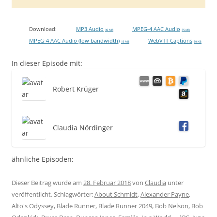
Download:
MP3 Audio
MPEG-4 AAC Audio
39 MB
35 MB
MPEG-4 AAC Audio (low bandwidth)
WebVTT Captions
15 MB
59 KB
In dieser Episode mit:
Robert Krüger
Claudia Nördinger
ähnliche Episoden:
Dieser Beitrag wurde am
28. Februar 2018
von
Claudia
unter
veröffentlicht. Schlagwörter:
About Schmidt
,
Alexander Payne
,
Alto's Odyssey
,
Blade Runner
,
Blade Runner 2049
,
Bob Nelson
,
Bob