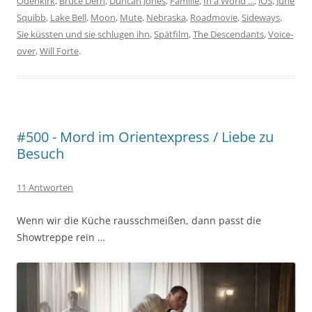
Odenkirk
,
Bruce Dern
,
Duncan Jones
,
Familie
,
In a World ...
,
iOS
,
June
Squibb
,
Lake Bell
,
Moon
,
Mute
,
Nebraska
,
Roadmovie
,
Sideways
,
Sie küssten und sie schlugen ihn
,
Spätfilm
,
The Descendants
,
Voice-
over
,
Will Forte
.
#500 - Mord im Orientexpress / Liebe zu
Besuch
11 Antworten
Wenn wir die Küche rausschmeißen, dann passt die
Showtreppe rein …