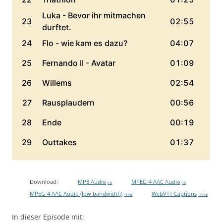
Download:
MP3 Audio
MPEG-4 AAC Audio
0 B
0 B
MPEG-4 AAC Audio (low bandwidth)
WebVTT Captions
43 MB
145 KB
In dieser Episode mit: