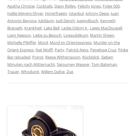
Agatha Christie
,
Cocktails
,
Daisy Ridley
,
Felicity Jones
,
Folge 500
,
Hallie Meyers-Shyer
,
Hörerfragen
,
Istanbul
,
Johnny Depp
,
Juan
Antonio Bayona
,
Jubiläum
,
Judi Dench
,
Jugendbuch
,
Kenneth
Branagh
,
Krankheit
,
Lake Bell
,
Leslie Odom Jr.
,
Lewis MacDougall
,
Liam Neeson
,
Liebe zu Besuch
,
Livepublikum
,
Martin Sheen
,
Michelle Pfeiffer
,
Mord
,
Mord im Orientexpress
,
Murder on the
Orient Express
,
Nat Wolff
,
Party
,
Patrick Ness
,
Penelope Cruz
,
Pinke
Bar reloaded
,
Poirot
,
Reese Witherspoon
,
Rückblick
,
Sieben
Minuten nach Mitternacht
,
Sigourney Weaver
,
Tom Bateman
,
Trauer
,
Whodunit
,
Willem Dafoe
,
Zug
.