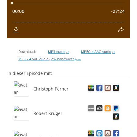
Download:
MP3 Audio
MPEG-4 AAC Audio
0 B
0 B
MPEG-4 AAC Audio (low bandwidth)
9 MB
In dieser Episode mit:
Christoph Perner
Robert Krüger