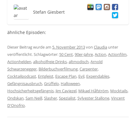
Stefan Giesbert
ähnliche Episoden:
Dieser Beitrag wurde am
5. November 2013
von
Claudia
unter
veröffentlicht. Schlagwörter:
50 Cent
,
90er-Jahre
,
Action
,
Actionfilm
,
Actionhelden
,
alkoholfreie Drinks
,
altmodisch
,
Arnold
Schwarzenegger
,
Bilderbuchverfilmung
,
Carpenter
,
Cocktailpodcast
,
Entgleist
,
Escape Plan
,
Evil
,
Expendables
,
Gefängnisausbruch
,
Grüffelo
,
Halloween
,
Hochsicherheitsgefängnis
,
Jim Caviezel
,
Mikael Håfström
,
Mocktails
,
Ondskan
,
Sam Neill
,
Slasher
,
Spezialist
,
Sylvester Stallone
,
Vincent
D'Onofrio
.