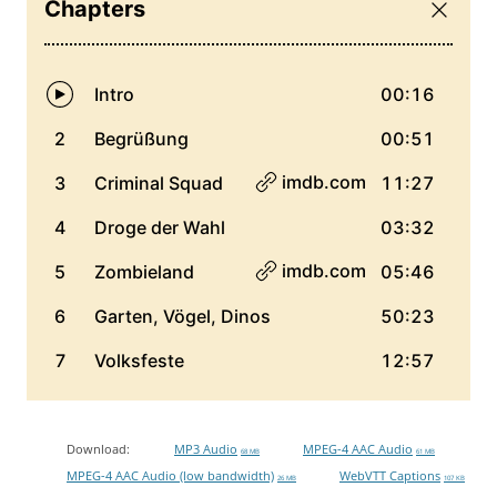
Download:
MP3 Audio
MPEG-4 AAC Audio
68 MB
61 MB
MPEG-4 AAC Audio (low bandwidth)
WebVTT Captions
26 MB
107 KB