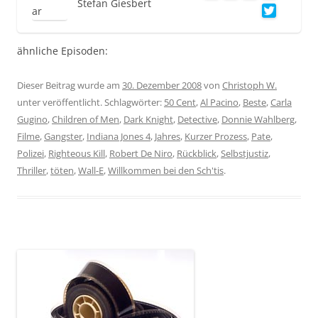
Stefan Giesbert
ähnliche Episoden:
Dieser Beitrag wurde am
30. Dezember 2008
von
Christoph W.
unter veröffentlicht. Schlagwörter:
50 Cent
,
Al Pacino
,
Beste
,
Carla
Gugino
,
Children of Men
,
Dark Knight
,
Detective
,
Donnie Wahlberg
,
Filme
,
Gangster
,
Indiana Jones 4
,
Jahres
,
Kurzer Prozess
,
Pate
,
Polizei
,
Righteous Kill
,
Robert De Niro
,
Rückblick
,
Selbstjustiz
,
Thriller
,
töten
,
Wall-E
,
Willkommen bei den Sch'tis
.