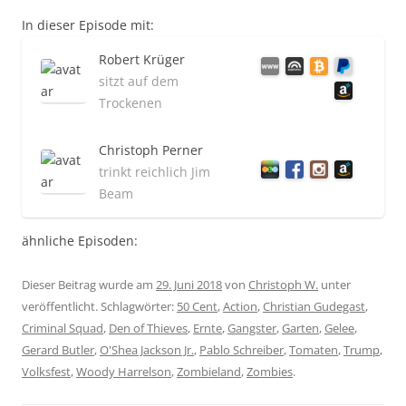
In dieser Episode mit:
Robert Krüger
sitzt auf dem
Trockenen
Christoph Perner
trinkt reichlich Jim
Beam
ähnliche Episoden:
Dieser Beitrag wurde am
29. Juni 2018
von
Christoph W.
unter
veröffentlicht. Schlagwörter:
50 Cent
,
Action
,
Christian Gudegast
,
Criminal Squad
,
Den of Thieves
,
Ernte
,
Gangster
,
Garten
,
Gelee
,
Gerard Butler
,
O'Shea Jackson Jr.
,
Pablo Schreiber
,
Tomaten
,
Trump
,
Volksfest
,
Woody Harrelson
,
Zombieland
,
Zombies
.