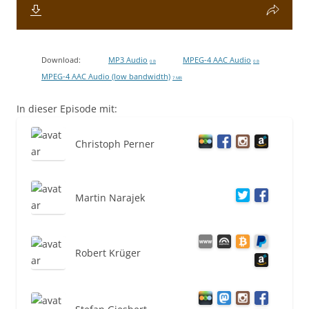
Download:
MP3 Audio
MPEG-4 AAC Audio
0 B
0 B
MPEG-4 AAC Audio (low bandwidth)
7 MB
In dieser Episode mit:
Christoph Perner
Martin Narajek
Robert Krüger