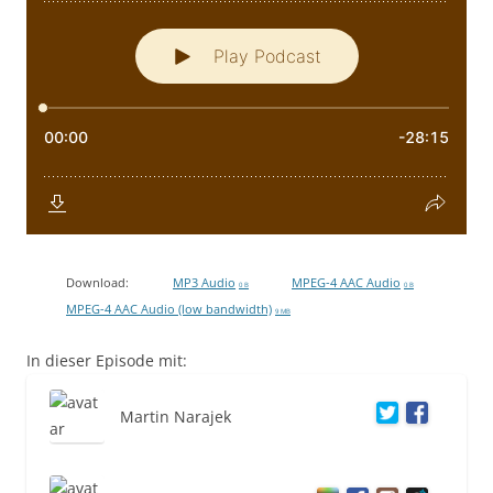
Download:
MP3 Audio
MPEG-4 AAC Audio
0 B
0 B
MPEG-4 AAC Audio (low bandwidth)
9 MB
In dieser Episode mit:
Martin Narajek