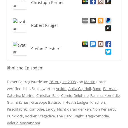
Christoph Perner
Robert Krüger
Stefan Giesbert
ähnliche Episoden:
Dieser Beitrag wurde am
26. August 2008
von
Martin
unter
veröffentlicht. Schlagwörter:
Action
,
Anita Caprioli
,
Band
,
Batman
,
Caterina Murino
,
Christian Bale
,
Comic
,
Delphine
,
Familienkomödie
,
Gianni Zanasi
,
Giuseppe Battiston
,
Heath Ledger
,
Kirschen
,
Kirschfabrik
,
Komödie
,
Leroy
,
Nicht daran denken
,
Non Pensarci
,
Punkrock
,
Rocker
,
Stagedive
,
The Dark Knight
,
Tragikomödie
,
Valerio Mastandrea
.