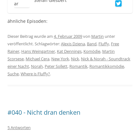
Stefan Giesbert
ähnliche Episoden:
Dieser Beitrag wurde am
4. Februar 2009
von
Martin
unter
veröffentlicht. Schlagwörter:
Alexis Dziena
,
Band
,
Fluffy
,
Free
Rainer
,
Hans Weingartner
,
Kat Dennings
,
Komödie
,
Martin
Scorsese
,
Michael Cera
,
New York
,
Nick
,
Nick & Norah - Soundtrack
einer Nacht
,
Norah
,
Peter Sollett
,
Romantik
,
Romantikkomödie
,
Suche
,
Where is Fluffy?
.
#040 - Nicht dran denken
5 Antworten