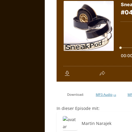
Download:
MP3 Audio
MP
0 B
In dieser Episode mit:
Martin Narajek