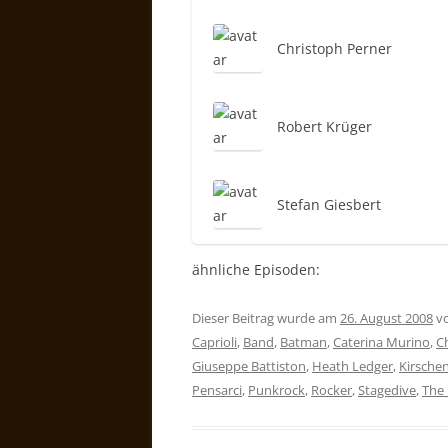
Christoph Perner
Robert Krüger
Stefan Giesbert
ähnliche Episoden:
Dieser Beitrag wurde am
26. August 2008
v
Caprioli
,
Band
,
Batman
,
Caterina Murino
,
Ch
Giuseppe Battiston
,
Heath Ledger
,
Kirsche
Pensarci
,
Punkrock
,
Rocker
,
Stagedive
,
The 