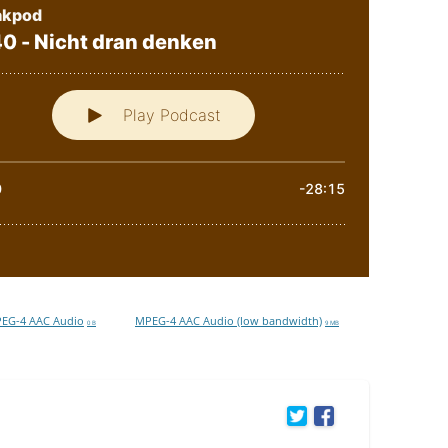
EG-4 AAC Audio
MPEG-4 AAC Audio (low bandwidth)
0 B
9 MB