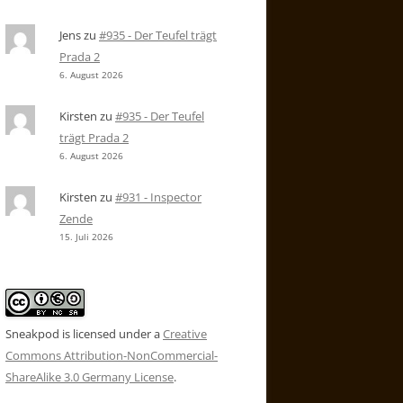
Jens
zu
#935 - Der Teufel trägt
Prada 2
6. August 2026
Kirsten
zu
#935 - Der Teufel
trägt Prada 2
6. August 2026
Kirsten
zu
#931 - Inspector
Zende
15. Juli 2026
Sneakpod is licensed under a
Creative
Commons Attribution-NonCommercial-
ShareAlike 3.0 Germany License
.