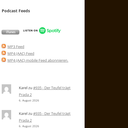
Podcast Feeds
MP3 Feed
MP4 (AAC) Feed
MP4 (AAC) mobile Feed abonnieren
.
Karel
zu
#935 - Der Teufel trägt
Prada 2
6. August 2026
Karel
zu
#935 - Der Teufel trägt
Prada 2
6. August 2026