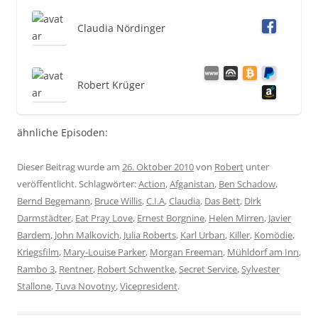
Claudia Nördinger
Robert Krüger
ähnliche Episoden:
Dieser Beitrag wurde am
26. Oktober 2010
von
Robert
unter
veröffentlicht. Schlagwörter:
Action
,
Afganistan
,
Ben Schadow
,
Bernd Begemann
,
Bruce Willis
,
C.I.A
,
Claudia
,
Das Bett
,
Dirk
Darmstädter
,
Eat Pray Love
,
Ernest Borgnine
,
Helen Mirren
,
Javier
Bardem
,
John Malkovich
,
Julia Roberts
,
Karl Urban
,
Killer
,
Komödie
,
Kriegsfilm
,
Mary-Louise Parker
,
Morgan Freeman
,
Mühldorf am Inn
,
Rambo 3
,
Rentner
,
Robert Schwentke
,
Secret Service
,
Sylvester
Stallone
,
Tuva Novotny
,
Vicepresident
.