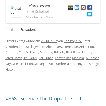
Stefan Giesbert
trinkt Scheibel
Moorbirnen-Sour
ähnliche Episoden:
Dieser Beitrag wurde am
29. Juli 2022
von
Christoph W.
unter
veröffentlicht. Schlagwörter:
Abenteuer
,
Alternative
,
Animation
,
Auroom
,
Chris Williams
,
Dropbox
,
Eisbach
,
Elliot Page
,
Fantasy
,
Jared Harris
,
Jim Carter
,
Karl Urban
,
Loretta Bar
,
Maestral
,
München
,
Ory
,
Science Fiction
,
Seeungeheuer
,
Umbrella Academy
,
Zaris-Angel
Hator
.
#368 - Serena / The Drop / The Loft