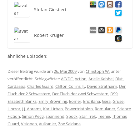
Stefan Giesbert
Robert Krüger
ähnliche Episoden:
Dieser Beitrag wurde am
26. Mai 2009
von
Christoph W.
unter
veröffentlicht. Schlagwörter:
AC/DC
,
Action
,
Arielle Kebbel
,
Blut
,
Cardassia
,
Charles Guard
,
Clifton Collins Jr.
,
David Strathairn
,
Der
Fluch der 2 Schwestern
,
Der Fluch der zwei Schwestern
,
DS9
,
Elizabeth Banks
,
Emily Browning
,
Eomer
,
Eric Bana
,
Gera
,
Grusel
,
Horror
,
J.J. Abrams
,
Karl Urban
,
Powertriathlon
,
Romulaner
,
Science
Fiction
,
Simon Pegg
,
spannend
,
Spock
,
Star Trek
,
Teenie
,
Thomas
Guard
,
Visionen
,
Vulkanier
,
Zoe Saldana
.