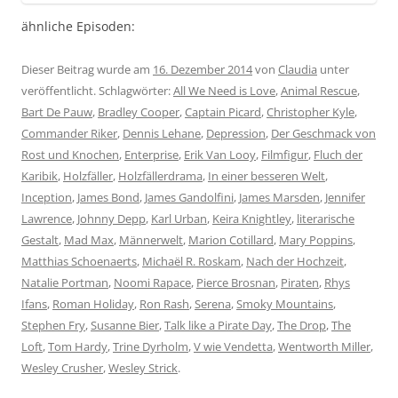
ähnliche Episoden:
Dieser Beitrag wurde am
16. Dezember 2014
von
Claudia
unter
veröffentlicht. Schlagwörter:
All We Need is Love
,
Animal Rescue
,
Bart De Pauw
,
Bradley Cooper
,
Captain Picard
,
Christopher Kyle
,
Commander Riker
,
Dennis Lehane
,
Depression
,
Der Geschmack von
Rost und Knochen
,
Enterprise
,
Erik Van Looy
,
Filmfigur
,
Fluch der
Karibik
,
Holzfäller
,
Holzfällerdrama
,
In einer besseren Welt
,
Inception
,
James Bond
,
James Gandolfini
,
James Marsden
,
Jennifer
Lawrence
,
Johnny Depp
,
Karl Urban
,
Keira Knightley
,
literarische
Gestalt
,
Mad Max
,
Männerwelt
,
Marion Cotillard
,
Mary Poppins
,
Matthias Schoenaerts
,
Michaël R. Roskam
,
Nach der Hochzeit
,
Natalie Portman
,
Noomi Rapace
,
Pierce Brosnan
,
Piraten
,
Rhys
Ifans
,
Roman Holiday
,
Ron Rash
,
Serena
,
Smoky Mountains
,
Stephen Fry
,
Susanne Bier
,
Talk like a Pirate Day
,
The Drop
,
The
Loft
,
Tom Hardy
,
Trine Dyrholm
,
V wie Vendetta
,
Wentworth Miller
,
Wesley Crusher
,
Wesley Strick
.