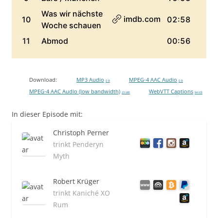
Download:
MP3 Audio
MPEG-4 AAC Audio
0 B
0 B
MPEG-4 AAC Audio (low bandwidth)
WebVTT Captions
23 MB
94 KB
In dieser Episode mit:
Christoph Perner
trinkt Penderyn
Myth
Robert Krüger
trinkt Kaniché XO
Rum