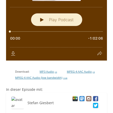
Download:
MP3 Audio
MPEG-4 AAC Audio
0 B
0 B
MPEG-4 AAC Audio (low bandwidth)
19 MB
In dieser Episode mit:
Stefan Giesbert