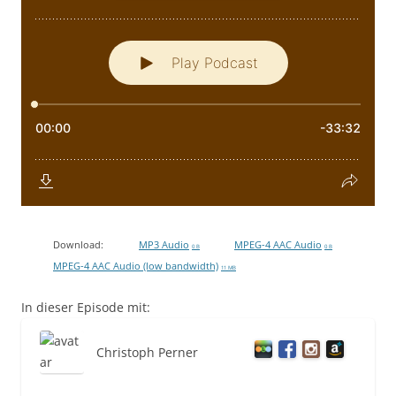
Download:
MP3 Audio
MPEG-4 AAC Audio
0 B
0 B
MPEG-4 AAC Audio (low bandwidth)
11 MB
In dieser Episode mit:
Christoph Perner