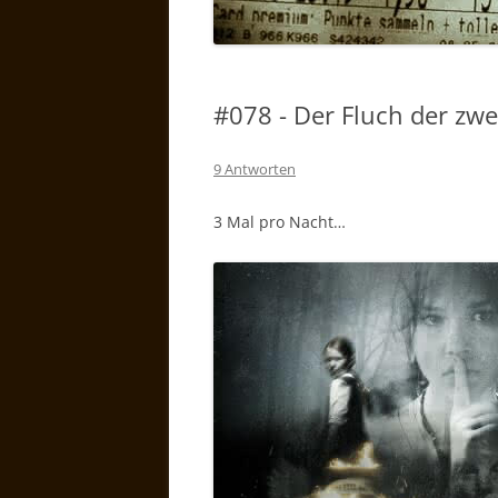
#078 - Der Fluch der zw
9 Antworten
3 Mal pro Nacht…