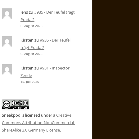
Jens
zu
#935 - Der Teufel trägt
Prada 2
6. August 2026
Kirsten
zu
#935 - Der Teufel
trägt Prada 2
6. August 2026
Kirsten
zu
#931 - Inspector
Zende
15. Juli 2026
Sneakpod is licensed under a
Creative
Commons Attribution-NonCommercial-
ShareAlike 3.0 Germany License
.