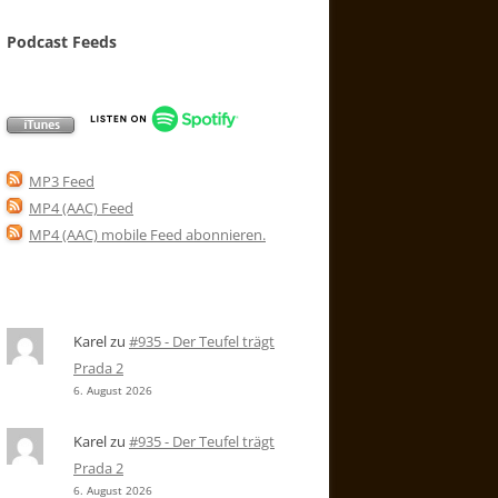
Podcast Feeds
MP3 Feed
MP4 (AAC) Feed
MP4 (AAC) mobile Feed abonnieren
.
Karel
zu
#935 - Der Teufel trägt
Prada 2
6. August 2026
Karel
zu
#935 - Der Teufel trägt
Prada 2
6. August 2026