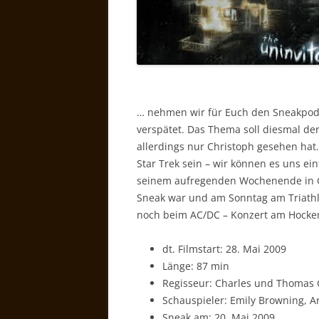
… nehmen wir für Euch den Sneakpod a
verspätet. Das Thema soll diesmal de
allerdings nur Christoph gesehen hat
Star Trek sein – wir können es uns ei
seinem aufregenden Wochenende in Ge
Sneak war und am Sonntag am Triath
noch beim AC/DC – Konzert am Hocke
dt. Filmstart: 28. Mai 2009
Länge: 87 min
Regisseur: Charles und Thomas
Schauspieler: Emily Browning, Ar
Sneak am: 20. Mai 2009