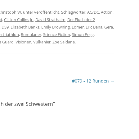
Christoph W.
unter veröffentlicht. Schlagwörter:
AC/DC
,
Action
,
rd
,
Clifton Collins Jr.
,
David Strathairn
,
Der Fluch der 2
,
DS9
,
Elizabeth Banks
,
Emily Browning
,
Eomer
,
Eric Bana
,
Gera
,
rtriathlon
,
Romulaner
,
Science Fiction
,
Simon Pegg
,
 Guard
,
Visionen
,
Vulkanier
,
Zoe Saldana
.
#079 - 12 Runden
→
ch der zwei Schwestern
“