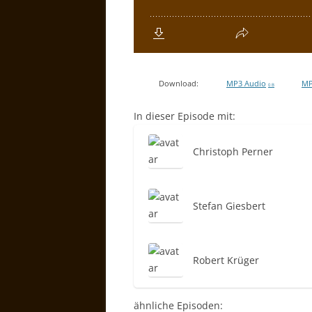
Download:
MP3 Audio
MP
0 B
In dieser Episode mit:
Christoph Perner
Stefan Giesbert
Robert Krüger
ähnliche Episoden: