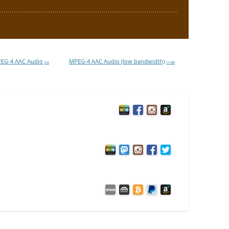
EG-4 AAC Audio
MPEG-4 AAC Audio (low bandwidth)
0 B
11 MB