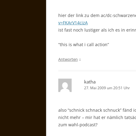
hier der link zu dem ac/dc-schwarzen
v=FKArV14cizA
ist fast noch lustiger als ich es in eri
“this is what i call action”
↓
Antworten
katha
27. Mai 2009 um 20:51 Uhr
also “schnick schnack schnuck” fänd 
nicht mehr – mir hat er nämlich tatsäc
zum wahl-podcast?