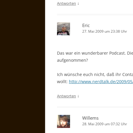
↓
Antworten
Eric
27. Mai 2009 um 23:38 Uhr
Das war ein wunderbarer Podcast. Die
aufgenommen?
Ich wünsche euch nicht, daß ihr Cont
wollt:
http://www.nerdtalk.de/2009/05/
↓
Antworten
Willems
28. Mai 2009 um 07:32 Uhr