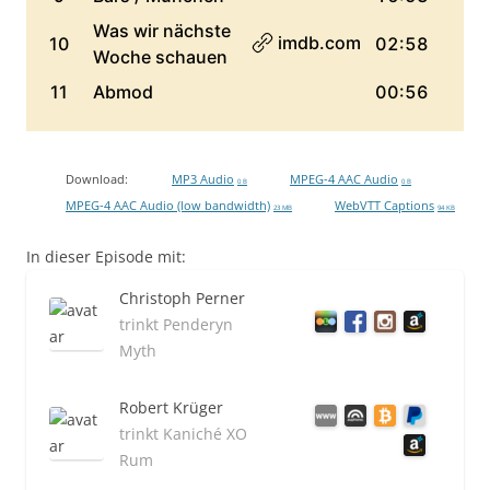
Download:
MP3 Audio
MPEG-4 AAC Audio
0 B
0 B
MPEG-4 AAC Audio (low bandwidth)
WebVTT Captions
23 MB
94 KB
In dieser Episode mit:
Christoph Perner
trinkt Penderyn
Myth
Robert Krüger
trinkt Kaniché XO
Rum