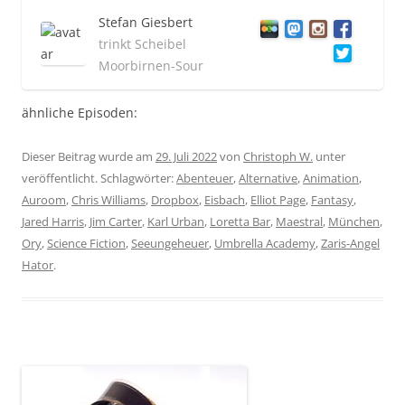
Stefan Giesbert
trinkt Scheibel
Moorbirnen-Sour
ähnliche Episoden:
Dieser Beitrag wurde am
29. Juli 2022
von
Christoph W.
unter
veröffentlicht. Schlagwörter:
Abenteuer
,
Alternative
,
Animation
,
Auroom
,
Chris Williams
,
Dropbox
,
Eisbach
,
Elliot Page
,
Fantasy
,
Jared Harris
,
Jim Carter
,
Karl Urban
,
Loretta Bar
,
Maestral
,
München
,
Ory
,
Science Fiction
,
Seeungeheuer
,
Umbrella Academy
,
Zaris-Angel
Hator
.