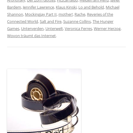
Bardem
,
Jennifer Lawrence
,
Klaus Kinski
,
Lo and Behold
,
Michael
Shannon
,
Mockingjay Part II
,
mother!
,
Rache
,
Reveries of the
Connected World
,
Salt and Fire
,
Suzanne Collins
,
The Hunger
Games
,
Unterverden
,
Unterwelt
,
Veronica Ferres
,
Werner Herzog
,
Wovon träumt das Internet
.