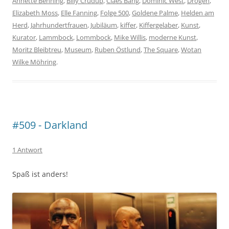
Annette Benning
,
Billy Crudup
,
Claes Bang
,
Dominic West
,
Drogen
,
Elizabeth Moss
,
Elle Fanning
,
Folge 500
,
Goldene Palme
,
Helden am
Herd
,
Jahrhundertfrauen
,
Jubiläum
,
kiffer
,
Kiffergelaber
,
Kunst
,
Kurator
,
Lammbock
,
Lommbock
,
Mike Willis
,
moderne Kunst
,
Moritz Bleibtreu
,
Museum
,
Ruben Östlund
,
The Square
,
Wotan
Wilke Möhring
.
#509 - Darkland
1 Antwort
Spaß ist anders!