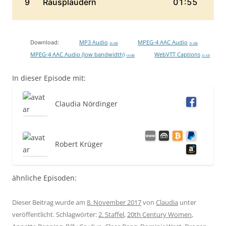
Download:
MP3 Audio
MPEG-4 AAC Audio
35 MB
31 MB
MPEG-4 AAC Audio (low bandwidth)
WebVTT Captions
14 MB
51 KB
In dieser Episode mit:
Claudia Nördinger
Robert Krüger
ähnliche Episoden:
Dieser Beitrag wurde am
8. November 2017
von
Claudia
unter
veröffentlicht. Schlagwörter:
2. Staffel
,
20th Century Women
,