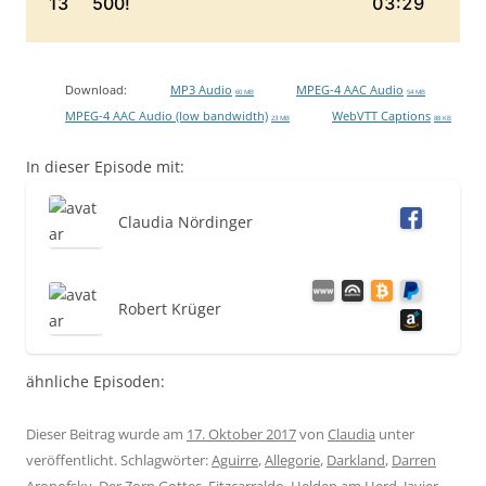
Download:
MP3 Audio
MPEG-4 AAC Audio
60 MB
54 MB
MPEG-4 AAC Audio (low bandwidth)
WebVTT Captions
23 MB
88 KB
In dieser Episode mit:
Claudia Nördinger
Robert Krüger
ähnliche Episoden:
Dieser Beitrag wurde am
17. Oktober 2017
von
Claudia
unter
veröffentlicht. Schlagwörter:
Aguirre
,
Allegorie
,
Darkland
,
Darren
Aronofsky
,
Der Zorn Gottes
,
Fitzcarraldo
,
Helden am Herd
,
Javier