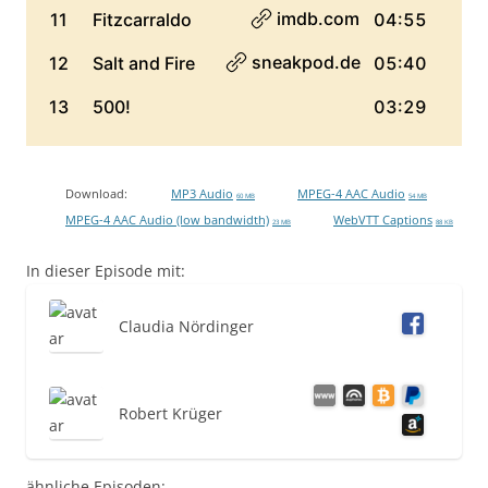
Download:
MP3 Audio
MPEG-4 AAC Audio
60 MB
54 MB
MPEG-4 AAC Audio (low bandwidth)
WebVTT Captions
23 MB
88 KB
In dieser Episode mit:
Claudia Nördinger
Robert Krüger
ähnliche Episoden: