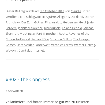
Dieser Beitrag wurde am
17. Oktober 2017
von
Claudia
unter
veröffentlicht. Schlagwörter:
Aguirre
,
Allegorie
,
Darkland
,
Darren
Aronofsky
,
Der Zorn Gottes
,
Fitzcarraldo
,
Helden am Herd
,
Javier
Bardem
,
Jennifer Lawrence
,
Klaus Kinski
,
Lo and Behold
,
Michael
Shannon
,
Mockingjay Part II
,
mother!
,
Rache
,
Reveries of the
Connected World
,
Salt and Fire
,
Suzanne Collins
,
The Hunger
Games
,
Unterverden
,
Unterwelt
,
Veronica Ferres
,
Werner Herzog
,
Wovon träumt das Internet
.
#302 - The Congress
4 Antworten
Vollanimiert und fortan immer so gut wie zu unseren