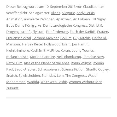
Dieser Beitrag wurde am
10. September 2013
von
Claudia
unter
veröffentlicht. Schlagwörter:
Aliens
,
Allegorie
,
Andy Serkis
,
Animation
,
animierte Personen
,
Apartheid
,
Ari Folman
,
Bill Nighy
,
Bube Dame König grAs
,
Der futurologische Kongress
,
District 9
,
Drogengeschäft
,
Elysium
,
Filmförderung
,
Fluch der Karibik
,
Frauen
,
Frauenschicksal
,
Gerhard Meixner
,
Gollum
,
Guy Ritchie
,
Haifaa Al-
Mansour
,
Harvey Keitel
,
hollywood
,
Islam
,
Jon Hamm
,
Kleinkriminelle
,
Kodi Smit-McPhee
,
Koran
,
Loony Toones
,
melancholisch
,
Motion Capture
,
Neill Blomkamp
,
Paradise Now
,
Razor Film
,
Rise of the Planet of the Apes
,
Robin Wright
,
Roman
Paul
,
Saudi-Arabien
,
Schauspielerin
,
Science Fiction
,
Sharlto Copley
,
Snatch
,
Spielschulden
,
Stanislaw Lem
,
The Congress
,
Waad
Mohammed
,
Wadjda
,
Waltz with Bashir
,
Women Without Men
,
Zukunft
.