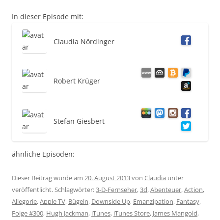
In dieser Episode mit:
Claudia Nördinger
Robert Krüger
Stefan Giesbert
ähnliche Episoden:
Dieser Beitrag wurde am
20. August 2013
von
Claudia
unter
veröffentlicht. Schlagwörter:
3-D-Fernseher
,
3d
,
Abenteuer
,
Action
,
Allegorie
,
Apple TV
,
Bügeln
,
Downside Up
,
Emanzipation
,
Fantasy
,
Folge #300
,
Hugh Jackman
,
iTunes
,
iTunes Store
,
James Mangold
,