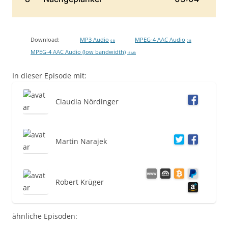
Download:
MP3 Audio
MPEG-4 AAC Audio
0 B
0 B
MPEG-4 AAC Audio (low bandwidth)
18 MB
In dieser Episode mit:
Claudia Nördinger
Martin Narajek
Robert Krüger
ähnliche Episoden: