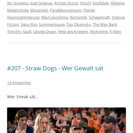
Jim Sturgess
,
Juan Solanas
,
Kirsten Dunst
,
Kitsch
,
kopfüber
,
Materie
,
Melancholia
,
Mutanten
,
Paralleluniversum
,
Planet
,
Raumoptimierung
,
Rila Fukoshima
,
Romantik
,
Schwerkraft
,
Science
Fiction
,
Sigur Ros
,
Sommerpause
,
Tao Okamoto
,
The Way Back
,
Timothy Spall
,
Upside Down
,
Weg des Kriegers
,
Wolverine
,
X-Men
.
#207 - Straw Dogs - Wer Gewalt sät
14 Antworten
Wer Sneak sät…