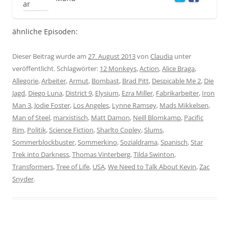
ähnliche Episoden:
Dieser Beitrag wurde am
27. August 2013
von
Claudia
unter
veröffentlicht. Schlagwörter:
12 Monkeys
,
Action
,
Alice Braga
,
Allegorie
,
Arbeiter
,
Armut
,
Bombast
,
Brad Pitt
,
Despicable Me 2
,
Die
Jagd
,
Diego Luna
,
District 9
,
Elysium
,
Ezra Miller
,
Fabrikarbeiter
,
Iron
Man 3
,
Jodie Foster
,
Los Angeles
,
Lynne Ramsey
,
Mads Mikkelsen
,
Man of Steel
,
marxistisch
,
Matt Damon
,
Neill Blomkamp
,
Pacific
Rim
,
Politik
,
Science Fiction
,
Sharlto Copley
,
Slums
,
Sommerblockbuster
,
Sommerkino
,
Sozialdrama
,
Spanisch
,
Star
Trek into Darkness
,
Thomas Vinterberg
,
Tilda Swinton
,
Transformers
,
Tree of Life
,
USA
,
We Need to Talk About Kevin
,
Zac
Snyder
.