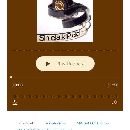
Download:
MP3 Audio
MPEG-4 AAC Audio
0 B
0 B