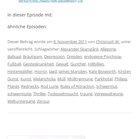
MPEG-4 AAC Audio (low bandwidth)
10 MB
In dieser Episode mit:
ähnliche Episoden:
Dieser Beitrag wurde am
8. November 2011
von
Christoph W.
unter
veröffentlicht. Schlagwörter:
Alexander Skarsgård
,
Allegorie
,
Ballsaal
,
Bräutigam
,
Depression
,
Dresden
,
endogene Psychose
,
Fußball
,
Geisteskrankheit
,
Gewalt
,
Gunther
,
Hillbillies
,
Hinterwäldler
,
Horror
,
Jagd
,
James Marsden
,
Kate Bosworth
,
Kirsten
Dunst
,
Kunst
,
Melancholia
,
Müll
,
Mülltrennung
,
Parkhotel
,
Philipp
,
Planet
,
Rednecks
,
Rod Lurie
,
Rules of Attraction
,
Schwermut
,
schwermütig
,
Thriller
,
Todessehnsucht
,
traurig
,
Vergewaltigung
,
Weltuntergang
,
Zensur
.