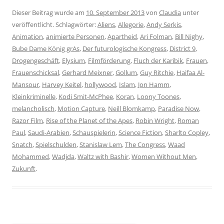
Dieser Beitrag wurde am
10. September 2013
von
Claudia
unter
veröffentlicht. Schlagwörter:
Aliens
,
Allegorie
,
Andy Serkis
,
Animation
,
animierte Personen
,
Apartheid
,
Ari Folman
,
Bill Nighy
,
Bube Dame König grAs
,
Der futurologische Kongress
,
District 9
,
Drogengeschäft
,
Elysium
,
Filmförderung
,
Fluch der Karibik
,
Frauen
,
Frauenschicksal
,
Gerhard Meixner
,
Gollum
,
Guy Ritchie
,
Haifaa Al-
Mansour
,
Harvey Keitel
,
hollywood
,
Islam
,
Jon Hamm
,
Kleinkriminelle
,
Kodi Smit-McPhee
,
Koran
,
Loony Toones
,
melancholisch
,
Motion Capture
,
Neill Blomkamp
,
Paradise Now
,
Razor Film
,
Rise of the Planet of the Apes
,
Robin Wright
,
Roman
Paul
,
Saudi-Arabien
,
Schauspielerin
,
Science Fiction
,
Sharlto Copley
,
Snatch
,
Spielschulden
,
Stanislaw Lem
,
The Congress
,
Waad
Mohammed
,
Wadjda
,
Waltz with Bashir
,
Women Without Men
,
Zukunft
.