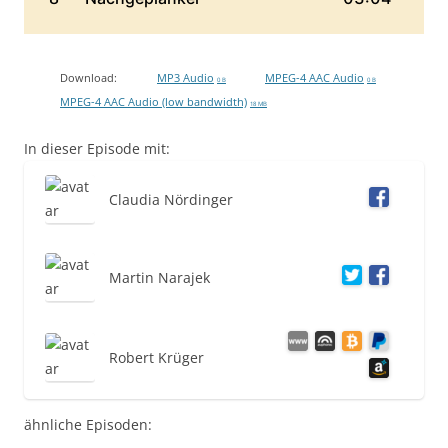
Download:
MP3 Audio
MPEG-4 AAC Audio
0 B
0 B
MPEG-4 AAC Audio (low bandwidth)
18 MB
In dieser Episode mit:
Claudia Nördinger
Martin Narajek
Robert Krüger
ähnliche Episoden: