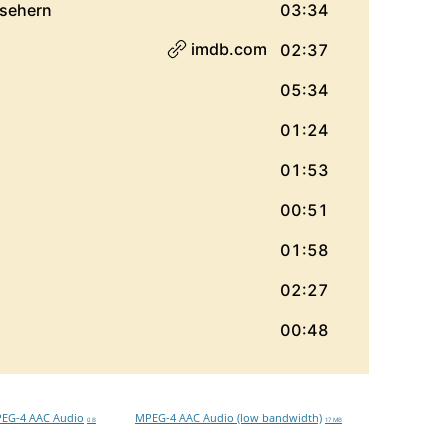
EG-4 AAC Audio
MPEG-4 AAC Audio (low bandwidth)
0 B
17 MB