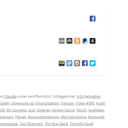
on
Claudia
unter veröffentlicht. Schlagwörter:
3-D-Fernseher
,
ügeln
,
Downside Up
,
Emanzipation
,
Fantasy
,
Folge #300
,
Hugh
old
,
Jim Sturgess
,
Juan Solanas
,
Kirsten Dunst
,
Kitsch
,
kopfüber
,
niversum
,
Planet
,
Raumoptimierung
,
Rila Fukoshima
,
Romantik
,
merpause
,
Tao Okamoto
,
The Way Back
,
Timothy Spall
,