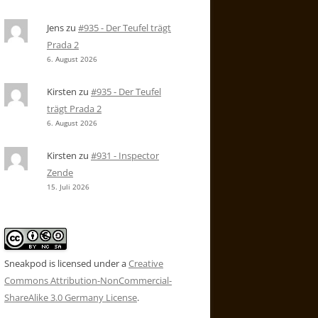
Jens
zu
#935 - Der Teufel trägt
Prada 2
6. August 2026
Kirsten
zu
#935 - Der Teufel
trägt Prada 2
6. August 2026
Kirsten
zu
#931 - Inspector
Zende
15. Juli 2026
Sneakpod is licensed under a
Creative
Commons Attribution-NonCommercial-
ShareAlike 3.0 Germany License
.