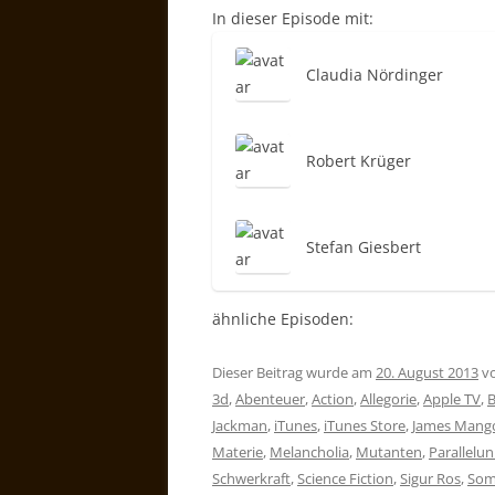
In dieser Episode mit:
Claudia Nördinger
Robert Krüger
Stefan Giesbert
ähnliche Episoden:
Dieser Beitrag wurde am
20. August 2013
v
3d
,
Abenteuer
,
Action
,
Allegorie
,
Apple TV
,
B
Jackman
,
iTunes
,
iTunes Store
,
James Mang
Materie
,
Melancholia
,
Mutanten
,
Parallelu
Schwerkraft
,
Science Fiction
,
Sigur Ros
,
Som