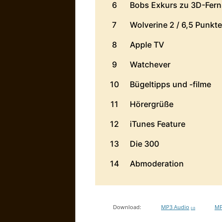
Download:
MP3 Audio
MP
0 B