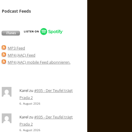
Podcast Feeds
MP3 Feed
MP4 (AAC) Feed
MP4 (AAC) mobile Feed abonnieren
.
Karel
zu
#935 - Der Teufel trägt
Prada 2
6. August 2026
Karel
zu
#935 - Der Teufel trägt
Prada 2
6. August 2026