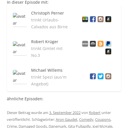
In dieser Episode mit:
Christoph Perner
trinkt Urlaubs-
Calvados aus Birne
Robert Krüger
trinkt Gimlet mit
No.3
Michael Willems
trinkt Spezi (aus'm
Angebot)
ähnliche Episoden:
Dieser Beitrag wurde am
3. September 2022
von
Robert
unter
veröffentlicht. Schlagwörter:
Aron Gaudet
,
Comedy
,
Coupons
,
Crime
,
Damaged Goods
,
Dänemark
,
Gita Pullapilly
,
Joel McHale
,