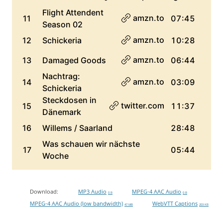
Download:
MP3 Audio
MPEG-4 AAC Audio
0 B
0 B
MPEG-4 AAC Audio (low bandwidth)
WebVTT Captions
47 MB
203 KB