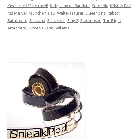
Kevin can f**k himself
,
Kirby Howell-Baptiste
,
Komödie
,
Kristen Bell
,
Ms Marvel
,
München
,
Paul Walter Hauser
,
Queenpins
,
Rabatt
,
Ratatouille
,
Saarland
,
Schickeria
,
Sing 2
,
Steckdosen
,
The Flight
Attendent
,
Vince Vaughn
,
Willems
.