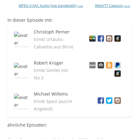
MPEG-4 AAC Audio (low bandwidth)
WebVTT Captions
47 MB
203 KB
In dieser Episode mit:
Christoph Perner
trinkt Urlaubs-
Calvados aus Birne
Robert Krüger
trinkt Gimlet mit
No.3
Michael Willems
trinkt Spezi (aus'm
Angebot)
ähnliche Episoden: