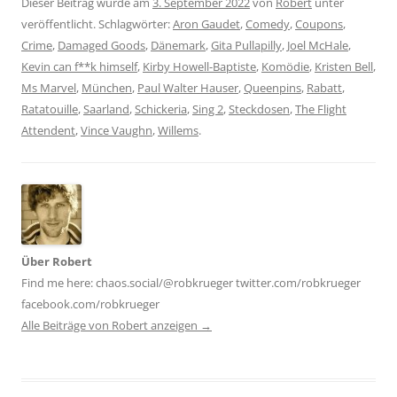
Dieser Beitrag wurde am
3. September 2022
von
Robert
unter
veröffentlicht. Schlagwörter:
Aron Gaudet
,
Comedy
,
Coupons
,
Crime
,
Damaged Goods
,
Dänemark
,
Gita Pullapilly
,
Joel McHale
,
Kevin can f**k himself
,
Kirby Howell-Baptiste
,
Komödie
,
Kristen Bell
,
Ms Marvel
,
München
,
Paul Walter Hauser
,
Queenpins
,
Rabatt
,
Ratatouille
,
Saarland
,
Schickeria
,
Sing 2
,
Steckdosen
,
The Flight
Attendent
,
Vince Vaughn
,
Willems
.
Über Robert
Find me here: chaos.social/@robkrueger twitter.com/robkrueger
facebook.com/robkrueger
Alle Beiträge von Robert anzeigen
→