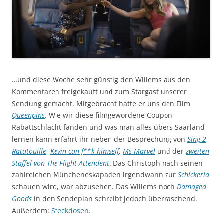
…und diese Woche sehr günstig den Willems aus den
Kommentaren freigekauft und zum Stargast unserer
Sendung gemacht. Mitgebracht hatte er uns den Film
Queenpins
. Wie wir diese filmgewordene Coupon-
Rabattschlacht fanden und was man alles übers Saarland
lernen kann erfahrt ihr neben der Besprechung von
Sing 2
,
Ratatouille
,
Kevin can f**k himself
,
Ms Marvel
und der
zweiten
Staffel von The Flight Attendent
. Das Christoph nach seinen
zahlreichen Müncheneskapaden irgendwann zur
Schickeria
schauen wird, war abzusehen. Das Willems noch
Damaged
Goods
in den Sendeplan schreibt jedoch überraschend.
Außerdem:
Steckdosen
.