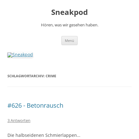
Zum
Inhalt
Sneakpod
springen
Hören, was wir gesehen haben.
Menü
SCHLAGWORTARCHIV:
CRIME
#626 - Betonrausch
3 Antworten
Die halbseidenen Schmierlappen…