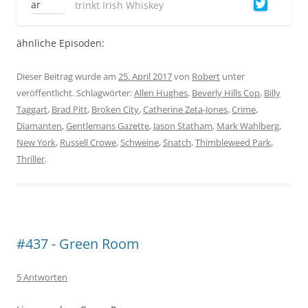
trinkt Irish Whiskey
ähnliche Episoden:
Dieser Beitrag wurde am
25. April 2017
von
Robert
unter
veröffentlicht. Schlagwörter:
Allen Hughes
,
Beverly Hills Cop
,
Billy
Taggart
,
Brad Pitt
,
Broken City
,
Catherine Zeta-Jones
,
Crime
,
Diamanten
,
Gentlemans Gazette
,
Jason Statham
,
Mark Wahlberg
,
New York
,
Russell Crowe
,
Schweine
,
Snatch
,
Thimbleweed Park
,
Thriller
.
#437 - Green Room
5 Antworten