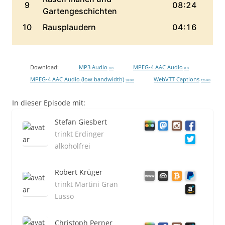
Download:
MP3 Audio
MPEG-4 AAC Audio
0 B
0 B
MPEG-4 AAC Audio (low bandwidth)
WebVTT Captions
38 MB
126 KB
In dieser Episode mit:
Stefan Giesbert
trinkt Erdinger
alkoholfrei
Robert Krüger
trinkt Martini Gran
Lusso
Christoph Perner