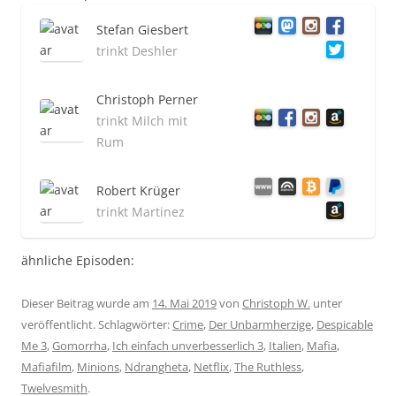
Stefan Giesbert
trinkt Deshler
Christoph Perner
trinkt Milch mit
Rum
Robert Krüger
trinkt Martinez
ähnliche Episoden:
Dieser Beitrag wurde am
14. Mai 2019
von
Christoph W.
unter
veröffentlicht. Schlagwörter:
Crime
,
Der Unbarmherzige
,
Despicable
Me 3
,
Gomorrha
,
Ich einfach unverbesserlich 3
,
Italien
,
Mafia
,
Mafiafilm
,
Minions
,
Ndrangheta
,
Netflix
,
The Ruthless
,
Twelvesmith
.