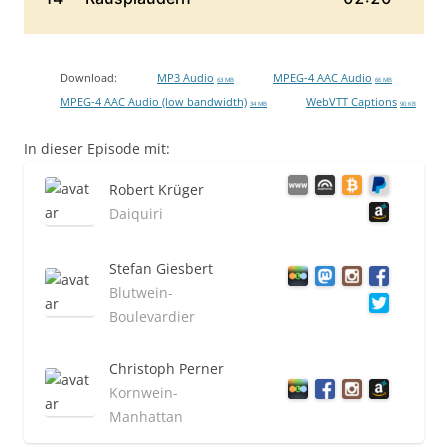
Download:
MP3 Audio
MPEG-4 AAC Audio
63 MB
66 MB
MPEG-4 AAC Audio (low bandwidth)
WebVTT Captions
34 MB
90 KB
In dieser Episode mit:
Robert Krüger
Daiquiri
Stefan Giesbert
Blutwein-
Boulevardier
Christoph Perner
Kornwein-
Manhattan