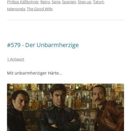
Philipp Käßbohrer
,
Retro
,
Serie
,
Spanien
,
Step up
,
Tatort
,
telenovela
,
The Good Wife
.
#579 - Der Unbarmherzige
1 Antwort
Mit unbarmherziger Härte…