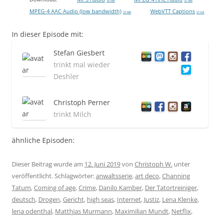
35 MB
37 MB
MPEG-4 AAC Audio (low bandwidth)
WebVTT Captions
19 MB
57 KB
In dieser Episode mit:
Stefan Giesbert
trinkt mal wieder
Deshler
Christoph Perner
trinkt Milch
ähnliche Episoden:
Dieser Beitrag wurde am
12. Juni 2019
von
Christoph W.
unter
veröffentlicht. Schlagwörter:
anwaltsserie
,
art deco
,
Channing
Tatum
,
Coming of age
,
Crime
,
Danilo Kamber
,
Der Tatortreiniger
,
deutsch
,
Drogen
,
Gericht
,
high seas
,
Internet
,
Justiz
,
Lena Klenke
,
lena odenthal
,
Matthias Murmann
,
Maximilian Mundt
,
Netflix
,