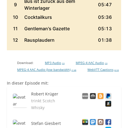
Download:
MP3 Audio
MPEG-4 AAC Audio
0 B
0 B
MPEG-4 AAC Audio (low bandwidth)
WebVTT Captions
21 MB
62 KB
In dieser Episode mit:
Robert Krüger
trinkt Scotch
Whisky
Stefan Giesbert