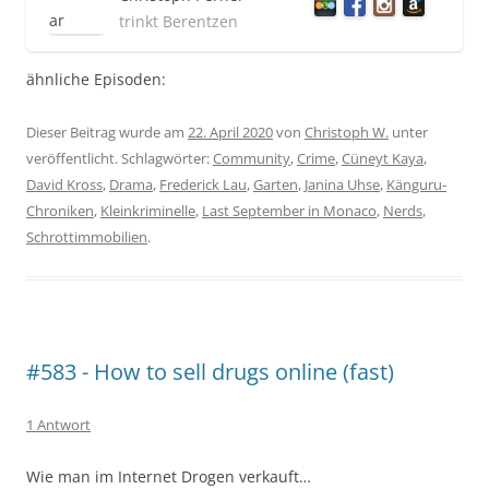
trinkt Berentzen
ähnliche Episoden:
Dieser Beitrag wurde am
22. April 2020
von
Christoph W.
unter
veröffentlicht. Schlagwörter:
Community
,
Crime
,
Cüneyt Kaya
,
David Kross
,
Drama
,
Frederick Lau
,
Garten
,
Janina Uhse
,
Känguru-
Chroniken
,
Kleinkriminelle
,
Last September in Monaco
,
Nerds
,
Schrottimmobilien
.
#583 - How to sell drugs online (fast)
1 Antwort
Wie man im Internet Drogen verkauft…