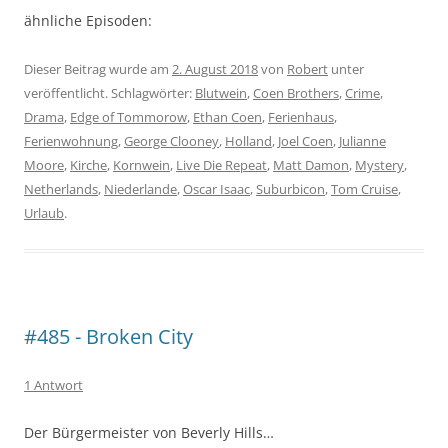
ähnliche Episoden:
Dieser Beitrag wurde am
2. August 2018
von
Robert
unter
veröffentlicht. Schlagwörter:
Blutwein
,
Coen Brothers
,
Crime
,
Drama
,
Edge of Tommorow
,
Ethan Coen
,
Ferienhaus
,
Ferienwohnung
,
George Clooney
,
Holland
,
Joel Coen
,
Julianne
Moore
,
Kirche
,
Kornwein
,
Live Die Repeat
,
Matt Damon
,
Mystery
,
Netherlands
,
Niederlande
,
Oscar Isaac
,
Suburbicon
,
Tom Cruise
,
Urlaub
.
#485 - Broken City
1 Antwort
Der Bürgermeister von Beverly Hills…