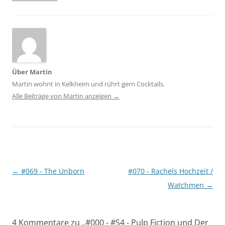
Über Martin
Martin wohnt in Kelkheim und rührt gern Cocktails.
Alle Beiträge von Martin anzeigen
→
Beitragsnavigation
←
#069 - The Unborn
#070 - Rachels Hochzeit /
Watchmen
→
4 Kommentare zu „
#000 - #S4 - Pulp Fiction und Der