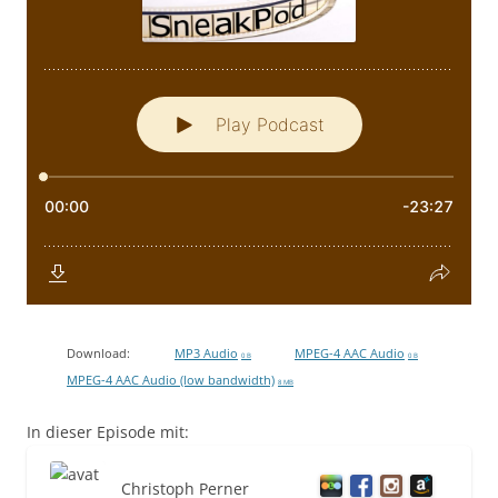
Download:
MP3 Audio
MPEG-4 AAC Audio
0 B
0 B
MPEG-4 AAC Audio (low bandwidth)
8 MB
In dieser Episode mit:
Christoph Perner