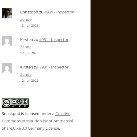
Christoph
zu
#931 - Inspector
Zende
13. Juli 2026
Kirsten
zu
#931 - Inspector
Zende
12. Juli 2026
Kirsten
zu
#931 - Inspector
Zende
12. Juli 2026
Sneakpod is licensed under a
Creative
Commons Attribution-NonCommercial-
ShareAlike 3.0 Germany License
.