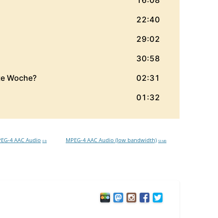
EG-4 AAC Audio
MPEG-4 AAC Audio (low bandwidth)
0 B
53 MB