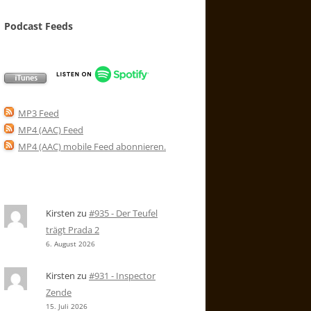
Podcast Feeds
MP3 Feed
MP4 (AAC) Feed
MP4 (AAC) mobile Feed abonnieren
.
Kirsten
zu
#935 - Der Teufel
trägt Prada 2
6. August 2026
Kirsten
zu
#931 - Inspector
Zende
15. Juli 2026