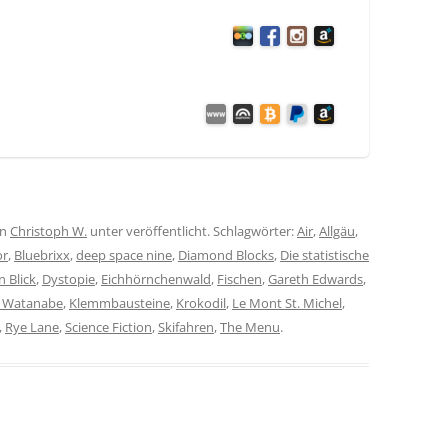
on
Christoph W.
unter veröffentlicht. Schlagwörter:
Air
,
Allgäu
,
or
,
Bluebrixx
,
deep space nine
,
Diamond Blocks
,
Die statistische
n Blick
,
Dystopie
,
Eichhörnchenwald
,
Fischen
,
Gareth Edwards
,
 Watanabe
,
Klemmbausteine
,
Krokodil
,
Le Mont St. Michel
,
,
Rye Lane
,
Science Fiction
,
Skifahren
,
The Menu
.