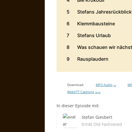
Download:
MP3 Audio
MP
0 B
WebVTT Captions
182 KB
In dieser Episode mit:
Stefan Giesbert
trinkt Old Fashioned