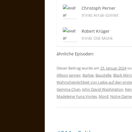
Christoph Perner
trinkt Arrak-Gimlet
Robert Krüger
trinkt Old Monk
ähnliche Episoden:
Dieser Beitrag wurde am
25. Januar 2024
v
Allison Janney
,
Barbie
,
Baustelle
,
Black Mirr
Wahrscheinlichkeit von Liebe auf den erste
Gemma Chan
,
John David Washington
,
Ken
Madeleine Yuna Voyles
,
Mord
,
Notre Dame