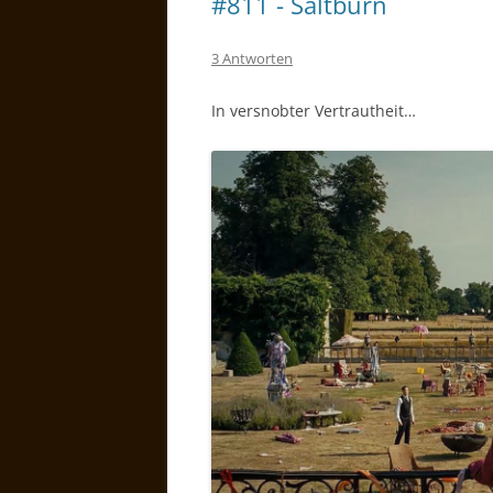
#811 - Saltburn
3 Antworten
In versnobter Vertrautheit…