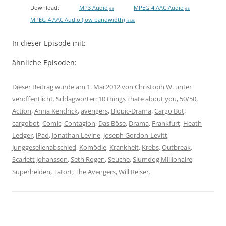
Download:
MP3 Audio
MPEG-4 AAC Audio
0 B
0 B
MPEG-4 AAC Audio (low bandwidth)
16 MB
In dieser Episode mit:
ähnliche Episoden:
Dieser Beitrag wurde am
1. Mai 2012
von
Christoph W.
unter
veröffentlicht. Schlagwörter:
10 things i hate about you
,
50/50
,
Action
,
Anna Kendrick
,
avengers
,
Biopic-Drama
,
Cargo Bot
,
cargobot
,
Comic
,
Contagion
,
Das Böse
,
Drama
,
Frankfurt
,
Heath
Ledger
,
iPad
,
Jonathan Levine
,
Joseph Gordon-Levitt
,
Junggesellenabschied
,
Komödie
,
Krankheit
,
Krebs
,
Outbreak
,
Scarlett Johansson
,
Seth Rogen
,
Seuche
,
Slumdog Millionaire
,
Superhelden
,
Tatort
,
The Avengers
,
Will Reiser
.