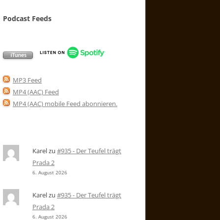
Podcast Feeds
MP3 Feed
MP4 (AAC) Feed
MP4 (AAC) mobile Feed abonnieren
.
Karel
zu
#935 - Der Teufel trägt
Prada 2
6. August 2026
Karel
zu
#935 - Der Teufel trägt
Prada 2
6. August 2026