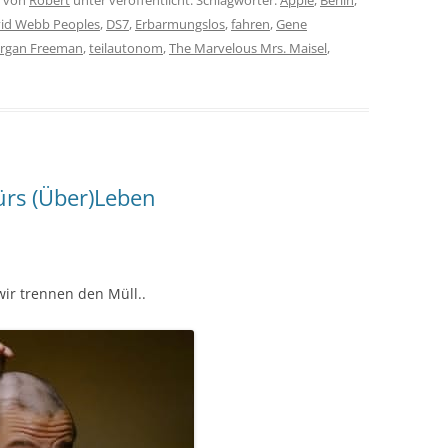
von
Robert
unter veröffentlicht. Schlagwörter:
Apple
,
Berlin
,
id Webb Peoples
,
DS7
,
Erbarmungslos
,
fahren
,
Gene
rgan Freeman
,
teilautonom
,
The Marvelous Mrs. Maisel
,
ürs (Über)Leben
wir trennen den Müll..