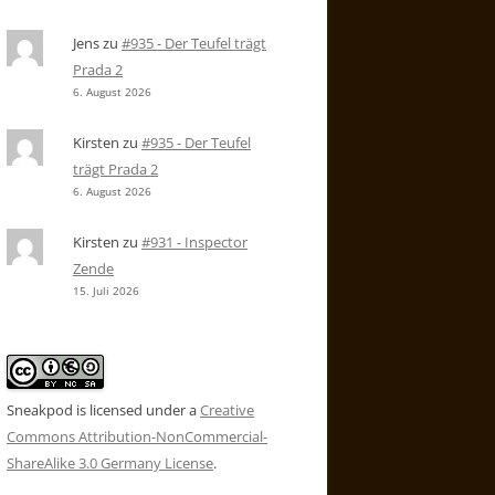
Jens
zu
#935 - Der Teufel trägt
Prada 2
6. August 2026
Kirsten
zu
#935 - Der Teufel
trägt Prada 2
6. August 2026
Kirsten
zu
#931 - Inspector
Zende
15. Juli 2026
Sneakpod is licensed under a
Creative
Commons Attribution-NonCommercial-
ShareAlike 3.0 Germany License
.