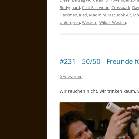
Dieser Beitrag wurde am
3. November 2018
Bodyguard
,
Clint Eastwood
,
Crossback
,
Dav
Hackman
,
iPad
,
Mac mini
,
MacBook Air
,
Mo
Unforgiven
,
Western
,
Wilder Westen
.
#231 - 50/50 - Freunde f
6 Antworten
Wir rauchen nicht, wir trinken kaum, 