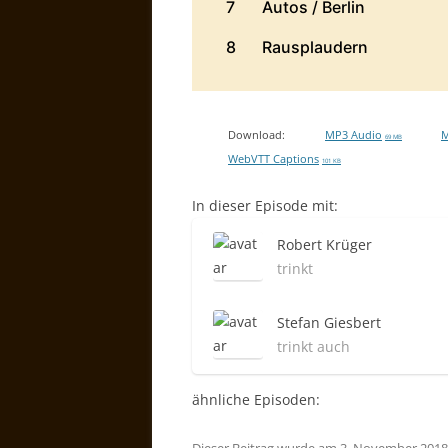
Download:
MP3 Audio
M
69 MB
WebVTT Captions
101 KB
In dieser Episode mit:
Robert Krüger
trinkt
Stefan Giesbert
trinkt auch
ähnliche Episoden: