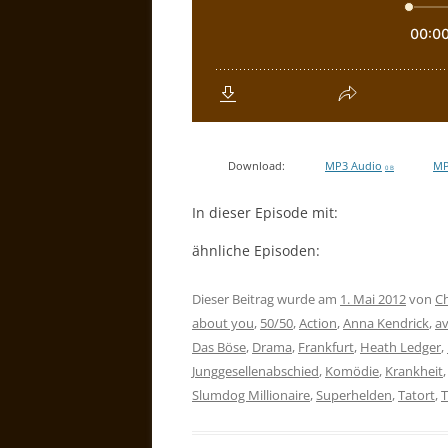
Download:
MP3 Audio
MP
0 B
In dieser Episode mit:
ähnliche Episoden:
Dieser Beitrag wurde am
1. Mai 2012
von
Ch
about you
,
50/50
,
Action
,
Anna Kendrick
,
a
Das Böse
,
Drama
,
Frankfurt
,
Heath Ledger
,
Junggesellenabschied
,
Komödie
,
Krankheit
Slumdog Millionaire
,
Superhelden
,
Tatort
,
T