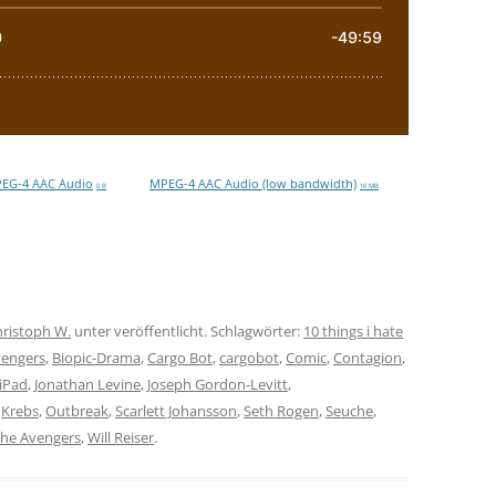
EG-4 AAC Audio
MPEG-4 AAC Audio (low bandwidth)
0 B
16 MB
ristoph W.
unter veröffentlicht. Schlagwörter:
10 things i hate
vengers
,
Biopic-Drama
,
Cargo Bot
,
cargobot
,
Comic
,
Contagion
,
iPad
,
Jonathan Levine
,
Joseph Gordon-Levitt
,
,
Krebs
,
Outbreak
,
Scarlett Johansson
,
Seth Rogen
,
Seuche
,
he Avengers
,
Will Reiser
.