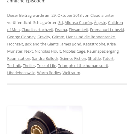
ähnliche Episoden:
Dieser Beitrag wurde am
29. Oktober 2013
von
Claudia
unter
veröffentlicht. Schlagwörter:
3d
,
Alfonso Cuarón
,
Ängste
,
Children
of Men
,
Claudias Hochzeit
,
Drama
,
Einsamkeit
,
Emmanuel Lubezki
,
George Clooney
,
Gravity
,
Grimm
,
Hans und die Bohnenranke
,
Hochzeit
,
Jack and the Giants
,
James Bond
,
Katastrophe
,
Krise
,
Münster
,
Next
,
Nicholas Hoult
,
Nicolas Cage
,
Raumspaziergang
,
Raumstation
,
Sandra Bullock
,
Science Fiction
,
Shuttle
,
Tatort
,
Technik
,
Thriller
,
Tree of Life
,
Triumph of the human spirit
,
Überlebenswille
,
Warm Bodies
,
Weltraum
.