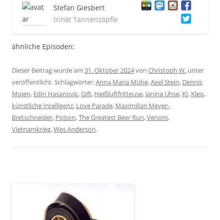
Stefan Giesbert
trinkt Tannenzäpfle
ähnliche Episoden:
Dieser Beitrag wurde am
31. Oktober 2024
von
Christoph W.
unter
veröffentlicht. Schlagwörter:
Anna Maria Mühe
,
Axel Stein
,
Dennis
Mojen
,
Edin Hasanovic
,
Gift
,
Heißluftfritteuse
,
Janina Uhse
,
KI
,
Kleo
,
künstliche Intelligenz
,
Love Parade
,
Maximilian Meyer-
Bretschneider
,
Poison
,
The Greatest Beer Run
,
Venom
,
Vietnamkrieg
,
Wes Anderson
.