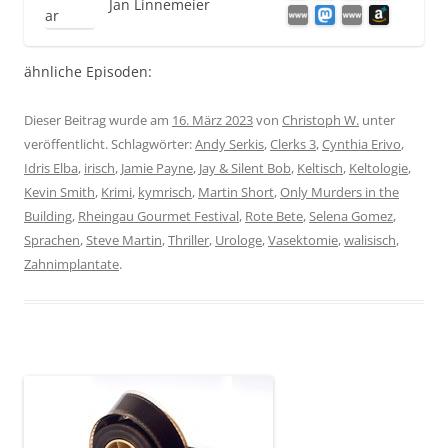
Jan Linnemeier
ähnliche Episoden:
Dieser Beitrag wurde am
16. März 2023
von
Christoph W.
unter
veröffentlicht. Schlagwörter:
Andy Serkis
,
Clerks 3
,
Cynthia Erivo
,
Idris Elba
,
irisch
,
Jamie Payne
,
Jay & Silent Bob
,
Keltisch
,
Keltologie
,
Kevin Smith
,
Krimi
,
kymrisch
,
Martin Short
,
Only Murders in the
Building
,
Rheingau Gourmet Festival
,
Rote Bete
,
Selena Gomez
,
Sprachen
,
Steve Martin
,
Thriller
,
Urologe
,
Vasektomie
,
walisisch
,
Zahnimplantate
.