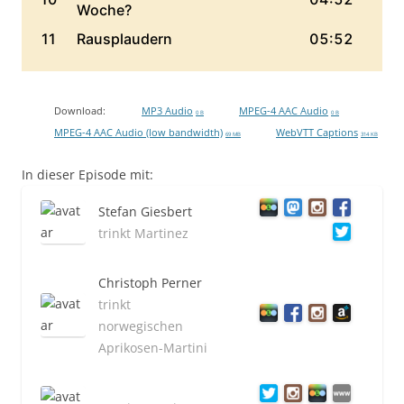
Download:
MP3 Audio
MPEG-4 AAC Audio
0 B
0 B
MPEG-4 AAC Audio (low bandwidth)
WebVTT Captions
69 MB
314 KB
In dieser Episode mit:
Stefan Giesbert
trinkt Martinez
Christoph Perner
trinkt
norwegischen
Aprikosen-Martini