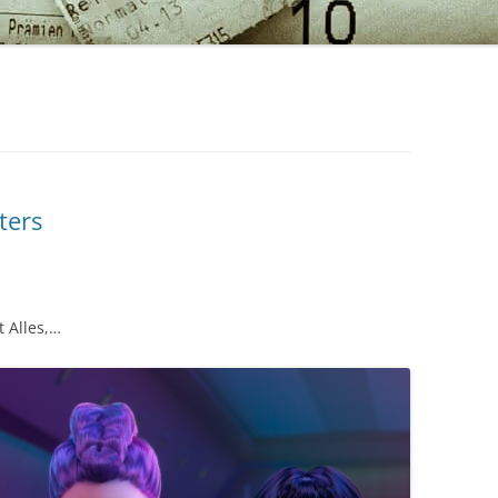
ters
t Alles,…