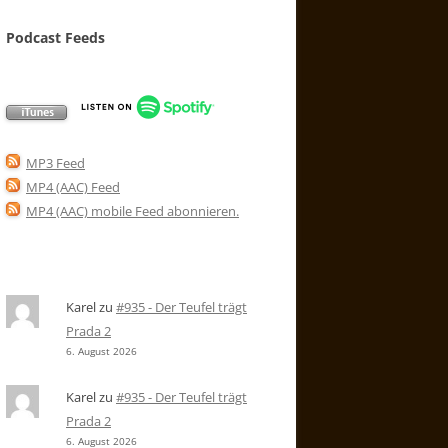
Podcast Feeds
MP3 Feed
MP4 (AAC) Feed
MP4 (AAC) mobile Feed abonnieren
.
Karel
zu
#935 - Der Teufel trägt
Prada 2
6. August 2026
Karel
zu
#935 - Der Teufel trägt
Prada 2
6. August 2026