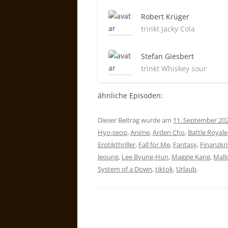
Robert Krüger
trinkt Jacky Cola
Stefan Giesbert
trinkt Whiskey sour
ähnliche Episoden:
Dieser Beitrag wurde am
11. September 20
Hyo-seop
,
Anime
,
Arden Cho
,
Battle Royale
Erotikthriller
,
Fall for Me
,
Fantasy
,
Finanzkri
Jeoung
,
Lee Byung-Hun
,
Maggie Kang
,
Mall
System of a Down
,
tiktok
,
Urlaub
.