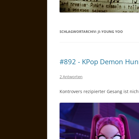
SCHLAGWORTARCHIV:
JI-YOUNG YOO
#892 - KPop Demon Hun
2 Antworten
Kontrovers rezipierter Gesang ist nich