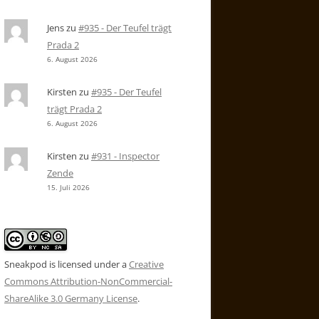
Jens
zu
#935 - Der Teufel trägt
Prada 2
6. August 2026
Kirsten
zu
#935 - Der Teufel
trägt Prada 2
6. August 2026
Kirsten
zu
#931 - Inspector
Zende
15. Juli 2026
Sneakpod is licensed under a
Creative
Commons Attribution-NonCommercial-
ShareAlike 3.0 Germany License
.