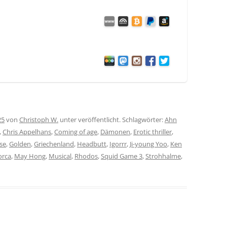
25
von
Christoph W.
unter veröffentlicht. Schlagwörter:
Ahn
,
Chris Appelhans
,
Coming of age
,
Dämonen
,
Erotic thriller
,
se
,
Golden
,
Griechenland
,
Headbutt
,
Igorrr
,
Ji-young Yoo
,
Ken
orca
,
May Hong
,
Musical
,
Rhodos
,
Squid Game 3
,
Strohhalme
,