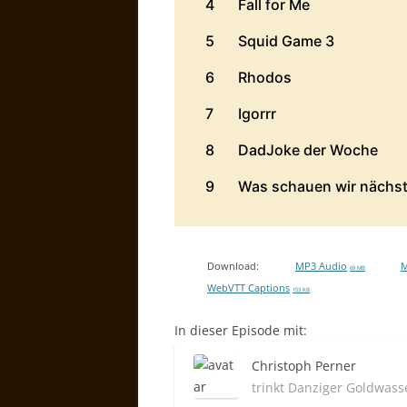
Download:
MP3 Audio
M
69 MB
WebVTT Captions
153 KB
In dieser Episode mit:
Christoph Perner
trinkt Danziger Goldwass