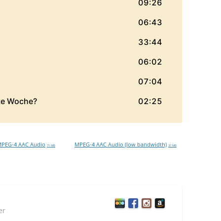
PEG-4 AAC Audio
MPEG-4 AAC Audio (low bandwidth)
71 MB
37 MB
er