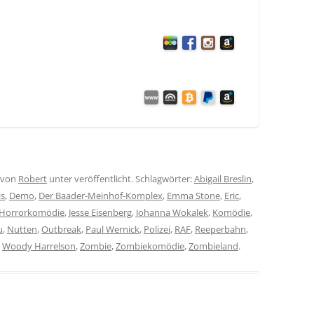
von
Robert
unter veröffentlicht. Schlagwörter:
Abigail Breslin
,
is
,
Demo
,
Der Baader-Meinhof-Komplex
,
Emma Stone
,
Eric
,
Horrorkomödie
,
Jesse Eisenberg
,
Johanna Wokalek
,
Komödie
,
u
,
Nutten
,
Outbreak
,
Paul Wernick
,
Polizei
,
RAF
,
Reeperbahn
,
,
Woody Harrelson
,
Zombie
,
Zombiekomödie
,
Zombieland
.