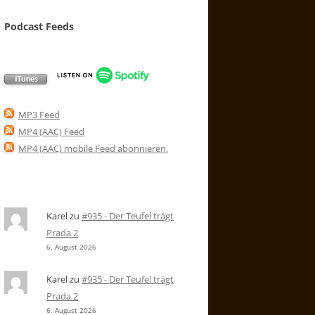
Podcast Feeds
MP3 Feed
MP4 (AAC) Feed
MP4 (AAC) mobile Feed abonnieren
.
Karel
zu
#935 - Der Teufel trägt
Prada 2
6. August 2026
Karel
zu
#935 - Der Teufel trägt
Prada 2
6. August 2026