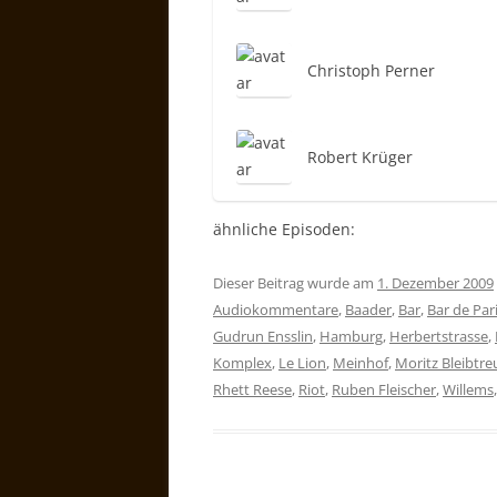
Christoph Perner
Robert Krüger
ähnliche Episoden:
Dieser Beitrag wurde am
1. Dezember 2009
Audiokommentare
,
Baader
,
Bar
,
Bar de Par
Gudrun Ensslin
,
Hamburg
,
Herbertstrasse
,
Komplex
,
Le Lion
,
Meinhof
,
Moritz Bleibtre
Rhett Reese
,
Riot
,
Ruben Fleischer
,
Willems