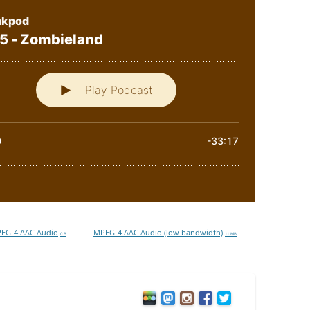
EG-4 AAC Audio
MPEG-4 AAC Audio (low bandwidth)
0 B
11 MB