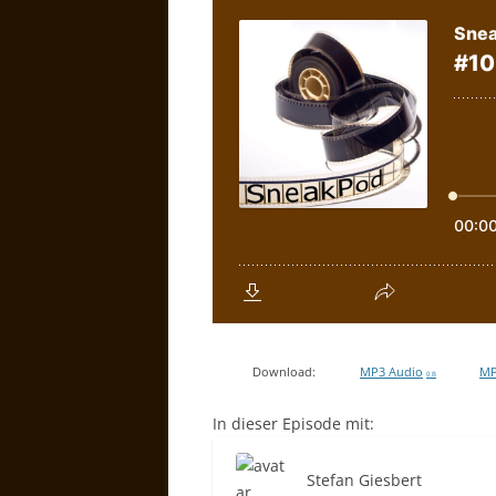
Download:
MP3 Audio
MP
0 B
In dieser Episode mit:
Stefan Giesbert