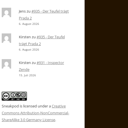
Jens
zu
#935 - Der Teufel trägt
Prada 2
6. August 2026
Kirsten
zu
#935 - Der Teufel
trägt Prada 2
6. August 2026
Kirsten
zu
#931 - Inspector
Zende
15. Juli 2026
Sneakpod is licensed under a
Creative
Commons Attribution-NonCommercial-
ShareAlike 3.0 Germany License
.