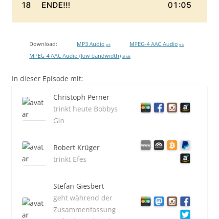
Download:
MP3 Audio
MPEG-4 AAC Audio
0 B
0 B
MPEG-4 AAC Audio (low bandwidth)
35 MB
In dieser Episode mit:
Christoph Perner
trinkt heute Bobbys
Gin
Robert Krüger
trinkt Efes
Stefan Giesbert
geht während der
Zusammenfassung