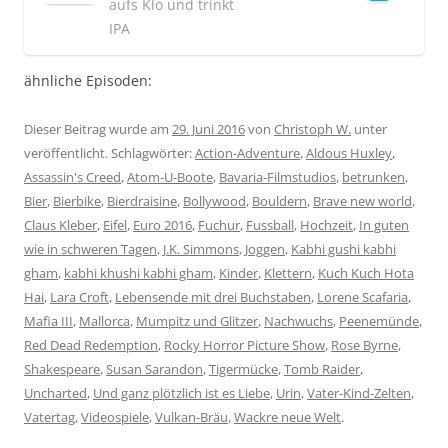
aufs Klo und trinkt
IPA
ähnliche Episoden:
Dieser Beitrag wurde am
29. Juni 2016
von
Christoph W.
unter
veröffentlicht. Schlagwörter:
Action-Adventure
,
Aldous Huxley
,
Assassin's Creed
,
Atom-U-Boote
,
Bavaria-Filmstudios
,
betrunken
,
Bier
,
Bierbike
,
Bierdraisine
,
Bollywood
,
Bouldern
,
Brave new world
,
Claus Kleber
,
Eifel
,
Euro 2016
,
Fuchur
,
Fussball
,
Hochzeit
,
In guten
wie in schweren Tagen
,
J.K. Simmons
,
Joggen
,
Kabhi gushi kabhi
gham
,
kabhi khushi kabhi gham
,
Kinder
,
Klettern
,
Kuch Kuch Hota
Hai
,
Lara Croft
,
Lebensende mit drei Buchstaben
,
Lorene Scafaria
,
Mafia III
,
Mallorca
,
Mumpitz und Glitzer
,
Nachwuchs
,
Peenemünde
,
Red Dead Redemption
,
Rocky Horror Picture Show
,
Rose Byrne
,
Shakespeare
,
Susan Sarandon
,
Tigermücke
,
Tomb Raider
,
Uncharted
,
Und ganz plötzlich ist es Liebe
,
Urin
,
Vater-Kind-Zelten
,
Vatertag
,
Videospiele
,
Vulkan-Bräu
,
Wackre neue Welt
.