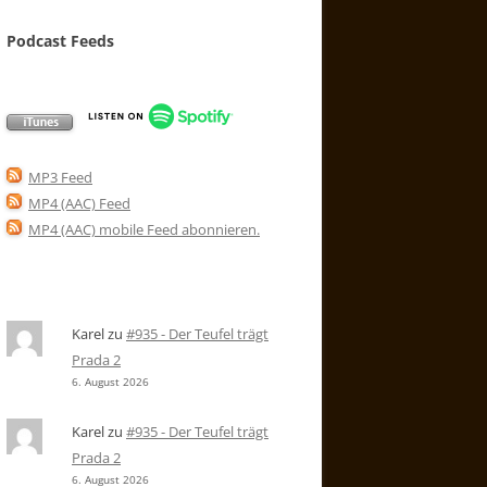
Podcast Feeds
MP3 Feed
MP4 (AAC) Feed
MP4 (AAC) mobile Feed abonnieren
.
Karel
zu
#935 - Der Teufel trägt
Prada 2
6. August 2026
Karel
zu
#935 - Der Teufel trägt
Prada 2
6. August 2026