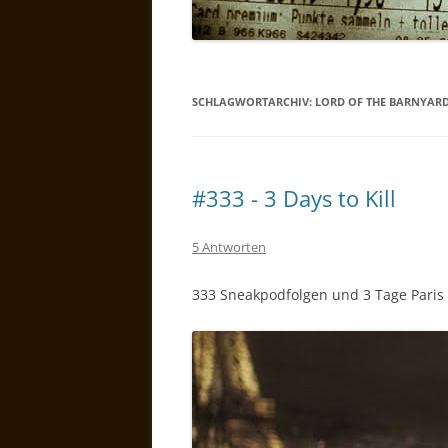
SCHLAGWORTARCHIV:
LORD OF THE BARNYAR
#333 - 3 Days to Kill
5 Antworten
333 Sneakpodfolgen und 3 Tage Paris