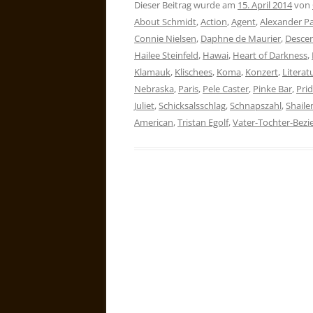
Dieser Beitrag wurde am
15. April 2014
von
About Schmidt
,
Action
,
Agent
,
Alexander P
Connie Nielsen
,
Daphne de Maurier
,
Desce
Hailee Steinfeld
,
Hawai
,
Heart of Darkness
,
Klamauk
,
Klischees
,
Koma
,
Konzert
,
Literat
Nebraska
,
Paris
,
Pele Caster
,
Pinke Bar
,
Pri
Juliet
,
Schicksalsschlag
,
Schnapszahl
,
Shail
American
,
Tristan Egolf
,
Vater-Tochter-Bez