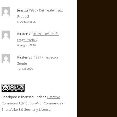
Jens
zu
#935 - Der Teufel trägt
Prada 2
6. August 2026
Kirsten
zu
#935 - Der Teufel
trägt Prada 2
6. August 2026
Kirsten
zu
#931 - Inspector
Zende
15. Juli 2026
Sneakpod is licensed under a
Creative
Commons Attribution-NonCommercial-
ShareAlike 3.0 Germany License
.