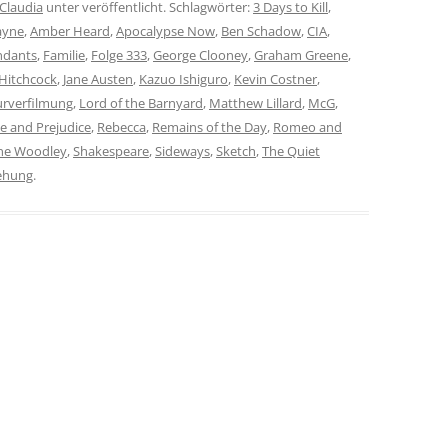
Claudia
unter veröffentlicht. Schlagwörter:
3 Days to Kill
,
ayne
,
Amber Heard
,
Apocalypse Now
,
Ben Schadow
,
CIA
,
ndants
,
Familie
,
Folge 333
,
George Clooney
,
Graham Greene
,
Hitchcock
,
Jane Austen
,
Kazuo Ishiguro
,
Kevin Costner
,
urverfilmung
,
Lord of the Barnyard
,
Matthew Lillard
,
McG
,
de and Prejudice
,
Rebecca
,
Remains of the Day
,
Romeo and
ene Woodley
,
Shakespeare
,
Sideways
,
Sketch
,
The Quiet
iehung
.