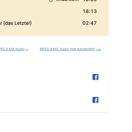
EG-4 AAC Audio
MPEG-4 AAC Audio (low bandwidth)
0 B
13 MB