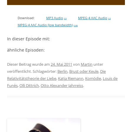
Download:
MP3 Audio
MPEG-4 AAC Audio
0 B
0 B
MPEG-4 AAC Audio (low bandwidth)
9 MB
In dieser Episode mit:
ähnliche Episoden:
Dieser Beitrag wurde am
24. Mai 2011
von
Martin
unter
veröffentlicht. Schlagwörter:
Berlin
,
Brust oder Keule
,
Die
Relativitätstheorie der Liebe
,
Katja Riemann
,
Komödie
,
Louis de
Funès
,
Olli Dittrich
,
Otto Alexander Jahrreiss
.