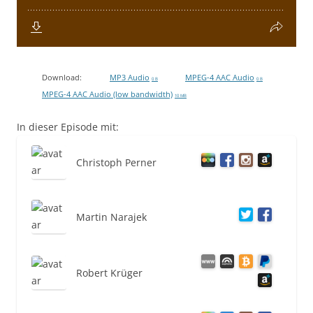
Download:
MP3 Audio
MPEG-4 AAC Audio
0 B
0 B
MPEG-4 AAC Audio (low bandwidth)
10 MB
In dieser Episode mit:
Christoph Perner
Martin Narajek
Robert Krüger