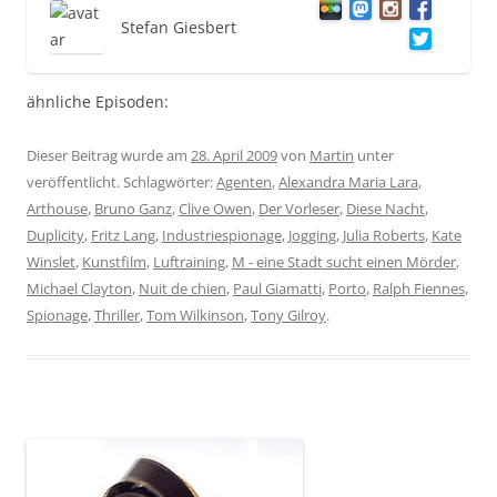
Stefan Giesbert
ähnliche Episoden:
Dieser Beitrag wurde am
28. April 2009
von
Martin
unter
veröffentlicht. Schlagwörter:
Agenten
,
Alexandra Maria Lara
,
Arthouse
,
Bruno Ganz
,
Clive Owen
,
Der Vorleser
,
Diese Nacht
,
Duplicity
,
Fritz Lang
,
Industriespionage
,
Jogging
,
Julia Roberts
,
Kate
Winslet
,
Kunstfilm
,
Luftraining
,
M - eine Stadt sucht einen Mörder
,
Michael Clayton
,
Nuit de chien
,
Paul Giamatti
,
Porto
,
Ralph Fiennes
,
Spionage
,
Thriller
,
Tom Wilkinson
,
Tony Gilroy
.