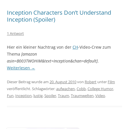
Inception Characters Don’t Understand
Inception (Spoiler)
1 Antwort
Hier ein kleiner Nachtrag von der
CH
-Video-Crew zum
Thema
[amazon
asin=B003TWOHIM&text=Inception&chan=default]
.
Weiterlesen
→
Dieser Beitrag wurde am
20. August 2010
von
Robert
unter
Film
veröffentlicht. Schlagwörter:
aufwachen
,
Cobb
,
College Humor
,
Fun
,
Inception
,
lustig
,
Spoiler
,
Traum
,
Traumwelten
,
Video
.