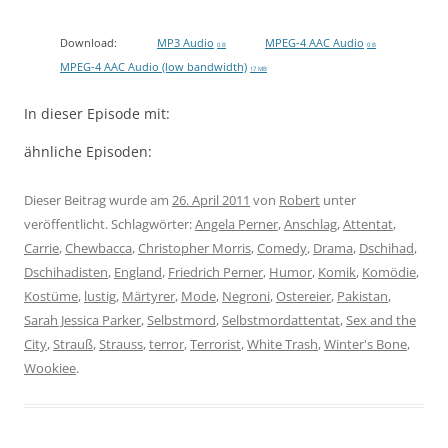
Download:
MP3 Audio
MPEG-4 AAC Audio
0 B
0 B
MPEG-4 AAC Audio (low bandwidth)
17 MB
In dieser Episode mit:
ähnliche Episoden:
Dieser Beitrag wurde am
26. April 2011
von
Robert
unter
veröffentlicht. Schlagwörter:
Angela Perner
,
Anschlag
,
Attentat
,
Carrie
,
Chewbacca
,
Christopher Morris
,
Comedy
,
Drama
,
Dschihad
,
Dschihadisten
,
England
,
Friedrich Perner
,
Humor
,
Komik
,
Komödie
,
Kostüme
,
lustig
,
Märtyrer
,
Mode
,
Negroni
,
Ostereier
,
Pakistan
,
Sarah Jessica Parker
,
Selbstmord
,
Selbstmordattentat
,
Sex and the
City
,
Strauß
,
Strauss
,
terror
,
Terrorist
,
White Trash
,
Winter's Bone
,
Wookiee
.