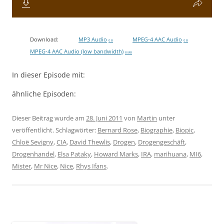
Download:
MP3 Audio
MPEG-4 AAC Audio
0 B
0 B
MPEG-4 AAC Audio (low bandwidth)
8 MB
In dieser Episode mit:
ähnliche Episoden:
Dieser Beitrag wurde am
28. Juni 2011
von
Martin
unter
veröffentlicht. Schlagwörter:
Bernard Rose
,
Biographie
,
Biopic
,
Chloë Sevigny
,
CIA
,
David Thewlis
,
Drogen
,
Drogengeschäft
,
Drogenhandel
,
Elsa Pataky
,
Howard Marks
,
IRA
,
marihuana
,
MI6
,
Mister
,
Mr Nice
,
Nice
,
Rhys Ifans
.