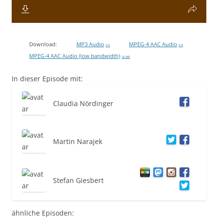
Download:
MP3 Audio
MPEG-4 AAC Audio
0 B
0 B
MPEG-4 AAC Audio (low bandwidth)
20 MB
In dieser Episode mit:
Claudia Nördinger
Martin Narajek
Stefan Giesbert
ähnliche Episoden: