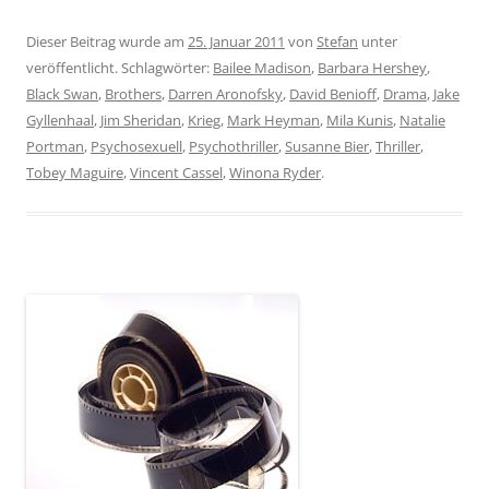
Dieser Beitrag wurde am
25. Januar 2011
von
Stefan
unter
veröffentlicht. Schlagwörter:
Bailee Madison
,
Barbara Hershey
,
Black Swan
,
Brothers
,
Darren Aronofsky
,
David Benioff
,
Drama
,
Jake
Gyllenhaal
,
Jim Sheridan
,
Krieg
,
Mark Heyman
,
Mila Kunis
,
Natalie
Portman
,
Psychosexuell
,
Psychothriller
,
Susanne Bier
,
Thriller
,
Tobey Maguire
,
Vincent Cassel
,
Winona Ryder
.