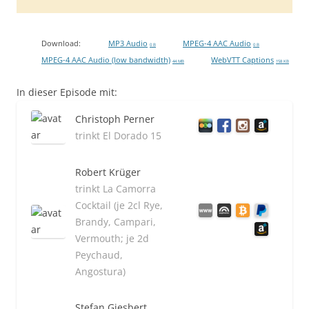
Download:
MP3 Audio
MPEG-4 AAC Audio
0 B
0 B
MPEG-4 AAC Audio (low bandwidth)
WebVTT Captions
44 MB
158 KB
In dieser Episode mit:
Christoph Perner
trinkt El Dorado 15
Robert Krüger
trinkt La Camorra
Cocktail (je 2cl Rye,
Brandy, Campari,
Vermouth; je 2d
Peychaud,
Angostura)
Stefan Giesbert