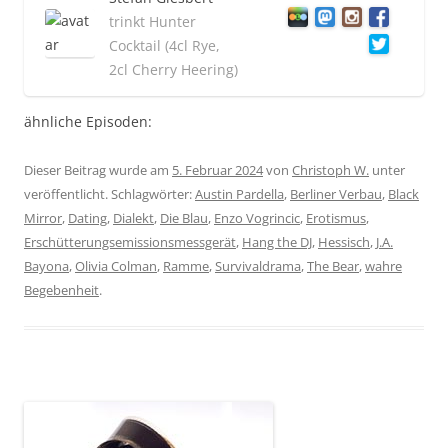
trinkt Hunter
Cocktail (4cl Rye,
2cl Cherry Heering)
ähnliche Episoden:
Dieser Beitrag wurde am
5. Februar 2024
von
Christoph W.
unter
veröffentlicht. Schlagwörter:
Austin Pardella
,
Berliner Verbau
,
Black
Mirror
,
Dating
,
Dialekt
,
Die Blau
,
Enzo Vogrincic
,
Erotismus
,
Erschütterungsemissionsmessgerät
,
Hang the DJ
,
Hessisch
,
J.A.
Bayona
,
Olivia Colman
,
Ramme
,
Survivaldrama
,
The Bear
,
wahre
Begebenheit
.