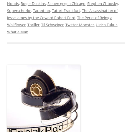
Hoods
,
Roger Deakins
,
Sieben gegen Chicago
,
Stephen Chbosky
,
Superschurke
,
Tarantino
,
Tatort Frankfurt
,
The Assassination of
Jesse James by the Coward Robert Ford
,
The Perks of Being a
Wallflower
,
Thriller
,
Til Schweiger
,
Twitter-Monster
,
Ulrich Tukur
,
What a Man
.