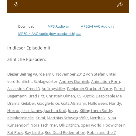
Download:
MP3 Audio
MPEG-4 AAC Audio
0 B
0 B
MPEG-4 AAC Audio (low bandwidth)
30 MB
In dieser Episode mit:
ähnliche Episoden:
Dieser Beitrag wurde am
6. November 2012
von
Stefan
unter
veröffentlicht. Schlagwörter:
Andrew Dominik
,
Animation-Porn
,
Assassin's Creed 3
,
Auftragskiller
,
Benjamin Stuckrad-Barre
,
Bernd
Begemann
,
Brad Pitt
,
Christian Ulmen
,
CSI-Optik
,
Despicable Me
,
Drama
,
Gelaber
,
Google-Juice
,
Götz Alsmann
,
Halloween
,
Handy
,
Horror
,
Jesse James
,
Joachim Król
,
Jonas
,
Killing them Softly
,
Kleinkriminelle
,
Krimi
,
Matthias Schweighöfer
,
Nerdtalk
,
Nina
Kunzendorf
,
Nora Tschirner
,
Olli Dittrich
,
open world
,
Podwichteln
,
Rat Pack
,
Ray Liotta
,
Red Dead Redemption
,
Robin and the 7