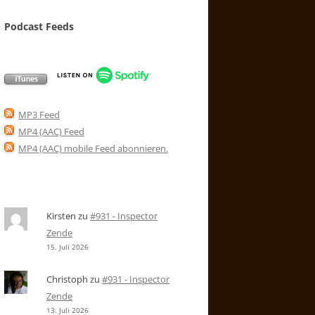
Podcast Feeds
MP3 Feed
MP4 (AAC) Feed
MP4 (AAC) mobile Feed abonnieren
.
Kirsten
zu
#931 - Inspector
Zende
15. Juli 2026
Christoph
zu
#931 - Inspector
Zende
13. Juli 2026