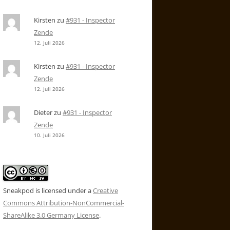
Kirsten
zu
#931 - Inspector
Zende
12. Juli 2026
Kirsten
zu
#931 - Inspector
Zende
12. Juli 2026
Dieter
zu
#931 - Inspector
Zende
10. Juli 2026
Sneakpod is licensed under a
Creative
Commons Attribution-NonCommercial-
ShareAlike 3.0 Germany License
.