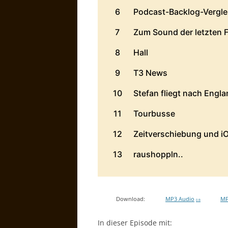
Download:
MP3 Audio
MP
0 B
In dieser Episode mit: