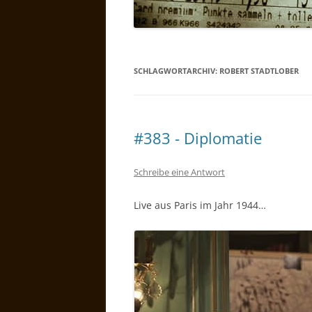
SCHLAGWORTARCHIV:
ROBERT STADTLOBER
#383 - Diplomatie
Schreibe eine Antwort
Live aus Paris im Jahr 1944…