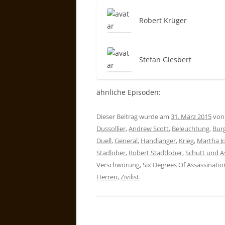
Robert Krüger
Stefan Giesbert
ähnliche Episoden:
Dieser Beitrag wurde am
31. März 2015
vo
Dussollier
,
Andrew Scott
,
Beleuchtung
,
Bur
Duell
,
General
,
Handlanger
,
Krieg
,
Martha J
Stadlober
,
Robert Stadtlober
,
Schutt und A
Verschwörung
,
Six Degrees Of Assassinatio
Herren
,
Zivilist
.