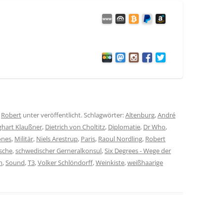
n
Robert
unter veröffentlicht. Schlagwörter:
Altenburg
,
André
ghart Klaußner
,
Dietrich von Choltitz
,
Diplomatie
,
Dr Who
,
ones
,
Militär
,
Niels Arestrup
,
Paris
,
Raoul Nordling
,
Robert
sche
,
schwedischer Gerneralkonsul
,
Six Degrees - Wege der
n
,
Sound
,
T3
,
Volker Schlöndorff
,
Weinkiste
,
weißhaarige