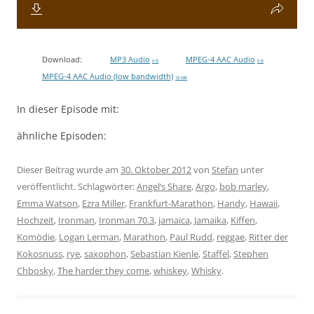
Download:
MP3 Audio
MPEG-4 AAC Audio
0 B
0 B
MPEG-4 AAC Audio (low bandwidth)
18 MB
In dieser Episode mit:
ähnliche Episoden:
Dieser Beitrag wurde am
30. Oktober 2012
von
Stefan
unter
veröffentlicht. Schlagwörter:
Angel‘s Share
,
Argo
,
bob marley
,
Emma Watson
,
Ezra Miller
,
Frankfurt-Marathon
,
Handy
,
Hawaii
,
Hochzeit
,
Ironman
,
Ironman 70.3
,
jamaica
,
Jamaika
,
Kiffen
,
Komödie
,
Logan Lerman
,
Marathon
,
Paul Rudd
,
reggae
,
Ritter der
Kokosnuss
,
rye
,
saxophon
,
Sebastian Kienle
,
Staffel
,
Stephen
Chbosky
,
The harder they come
,
whiskey
,
Whisky
.