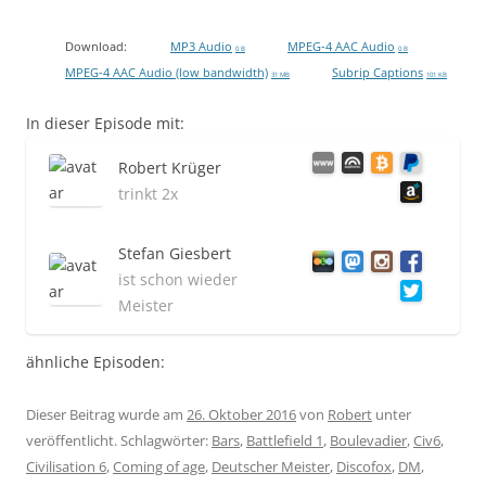
Download:
MP3 Audio
MPEG-4 AAC Audio
0 B
0 B
MPEG-4 AAC Audio (low bandwidth)
Subrip Captions
31 MB
101 KB
In dieser Episode mit:
Robert Krüger
trinkt 2x
Stefan Giesbert
ist schon wieder
Meister
ähnliche Episoden:
Dieser Beitrag wurde am
26. Oktober 2016
von
Robert
unter
veröffentlicht. Schlagwörter:
Bars
,
Battlefield 1
,
Boulevadier
,
Civ6
,
Civilisation 6
,
Coming of age
,
Deutscher Meister
,
Discofox
,
DM
,