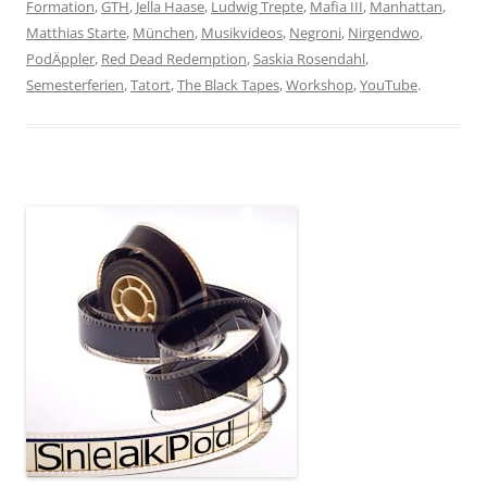
Formation
,
GTH
,
Jella Haase
,
Ludwig Trepte
,
Mafia III
,
Manhattan
,
Matthias Starte
,
München
,
Musikvideos
,
Negroni
,
Nirgendwo
,
PodÄppler
,
Red Dead Redemption
,
Saskia Rosendahl
,
Semesterferien
,
Tatort
,
The Black Tapes
,
Workshop
,
YouTube
.