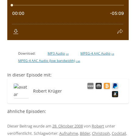
Download:
MP3 Audio
MPEG-4 AAC Audio
0 B
0 B
MPEG-4 AAC Audio (low bandwidth)
2 MB
In dieser Episode mit:
Robert Krüger
ähnliche Episoden:
Dieser Beitrag wurde am
28. Oktober 2008
von
Robert
unter
veröffentlicht. Schlagwörter:
Aufnahme
,
Bilder
,
Christoph
,
Cocktail
,