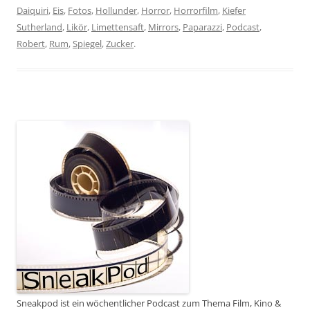
Daiquiri
,
Eis
,
Fotos
,
Hollunder
,
Horror
,
Horrorfilm
,
Kiefer
Sutherland
,
Likör
,
Limettensaft
,
Mirrors
,
Paparazzi
,
Podcast
,
Robert
,
Rum
,
Spiegel
,
Zucker
.
Sneakpod ist ein wöchentlicher Podcast zum Thema Film, Kino &