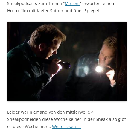
Sneakpodcasts zum Thema “
Mirrors
” erwarten, einem
Horrorfilm mit Kiefer Sutherland über Spiegel.
Leider war niemand von den mittlerweile 4
Sneakpodhelden diese Woche keiner in der Sneak also gibt
es diese Woche hier…
Weiterlesen
→