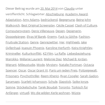
Dieser Beitrag wurde am
20. Mai 2014
von
Claudia
unter
veröffentlicht. Schlagwörter:
Abschiebung
,
Academy Award
,
Adaptation
,
Amy Adams
,
bedrückend
,
Begegnung
,
Being John
Malkovich
,
Best Original Screenplay
,
Cécile Cassel
,
Clash of Culture
,
Computersystem
,
Denis Villeneuve
,
Design
,
Designerin
,
Doppelgänger
,
Elyas M'Barek
,
Enemy
,
Fack ju Göthe
,
Fashion
,
Fruitvale Station
,
Genre
,
Genrezwitter
,
Her
,
Highheels
,
Jake
Gyllenhaal
,
Joaquin Phoenix
,
Karoline Herfurth
,
Keira Knightley
,
Krimineller
,
Kulturkonflikt
,
KZ-Film
,
La Rafle
,
Liebesbeziehung
,
Marokko
,
Mélanie Laurent
,
Melonie Diaz
,
Michael B. Jordan
,
Migrant
,
Milieustudie
,
Mode
,
Mystery
,
Natalie Portman
,
Octavia
Spencer
,
Oscar
,
Oscar Grant III
,
Paris um jeden Preis
,
Polizeigewalt
,
Prisoners
,
Psychothriller
,
Reem Kherici
,
Ryan Coogler
,
Sarah Gadon
,
Saramago
,
Scarlett Johansson
,
Schule
,
Slapstick
,
Spike Jonze
,
Spinne
,
Stöckelschuhe
,
Tarek Boudali
,
Toronto
,
Türkisch für
Anfänger
,
virtuell
,
Wo die wilden Kerle wohnen
,
Wüste
.