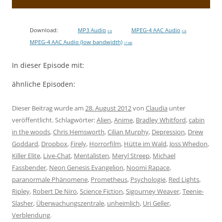
Download:
MP3 Audio
MPEG-4 AAC Audio
0 B
0 B
MPEG-4 AAC Audio (low bandwidth)
17 MB
In dieser Episode mit:
ähnliche Episoden:
Dieser Beitrag wurde am
28. August 2012
von
Claudia
unter
veröffentlicht. Schlagwörter:
Alien
,
Anime
,
Bradley Whitford
,
cabin
in the woods
,
Chris Hemsworth
,
Cilian Murphy
,
Depression
,
Drew
Goddard
,
Dropbox
,
Firely
,
Horrorfilm
,
Hütte im Wald
,
Joss Whedon
,
Killer Elite
,
Live-Chat
,
Mentalisten
,
Meryl Streep
,
Michael
Fassbender
,
Neon Genesis Evangelion
,
Noomi Rapace
,
paranormale Phänomene
,
Prometheus
,
Psychologie
,
Red Lights
,
Ripley
,
Robert De Niro
,
Science Fiction
,
Sigourney Weaver
,
Teenie-
Slasher
,
Überwachungszentrale
,
unheimlich
,
Uri Geller
,
Verblendung
.