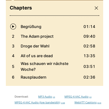
Download:
MP3 Audio
MPEG-4 AAC Audio
0 B
0 B
MPEG-4 AAC Audio (low bandwidth)
WebVTT Captions
14 MB
40 KB