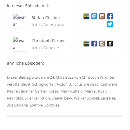
In dieser Episode mit:
Stefan Giesbert
trinkt Americano
Christoph Perner
trinkt Genever
ähnliche Episoden:
Dieser Beitrag wurde am
24. März 2022
von
Christoph W.
unter
veröffentlicht. Schlagwörter:
Action
,
All of us are dead
,
Catherine
Keener
,
Jennifer Garner
,
Korea
,
Mark Ruffalo
,
Marvel
,
Ryan
Reynolds
,
Science Fiction
,
Shawn Levy
,
Walker Scobell
,
Zeitreise
,
Zoe Saldana
,
Zombie
,
Zombies
.