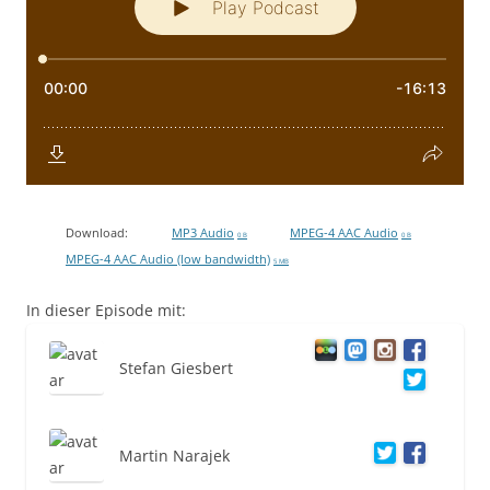
Download:
MP3 Audio
MPEG-4 AAC Audio
0 B
0 B
MPEG-4 AAC Audio (low bandwidth)
5 MB
In dieser Episode mit:
Stefan Giesbert
Martin Narajek