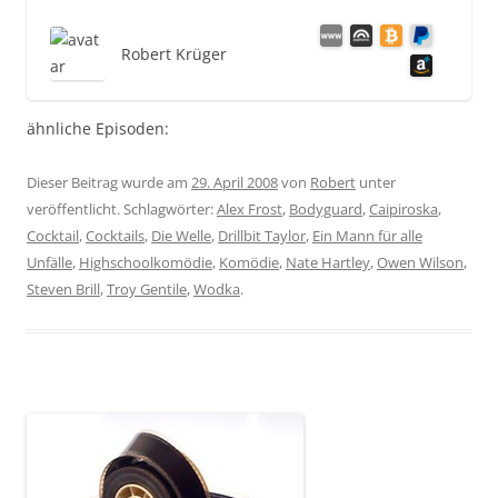
Robert Krüger
ähnliche Episoden:
Dieser Beitrag wurde am
29. April 2008
von
Robert
unter
veröffentlicht. Schlagwörter:
Alex Frost
,
Bodyguard
,
Caipiroska
,
Cocktail
,
Cocktails
,
Die Welle
,
Drillbit Taylor
,
Ein Mann für alle
Unfälle
,
Highschoolkomödie
,
Komödie
,
Nate Hartley
,
Owen Wilson
,
Steven Brill
,
Troy Gentile
,
Wodka
.