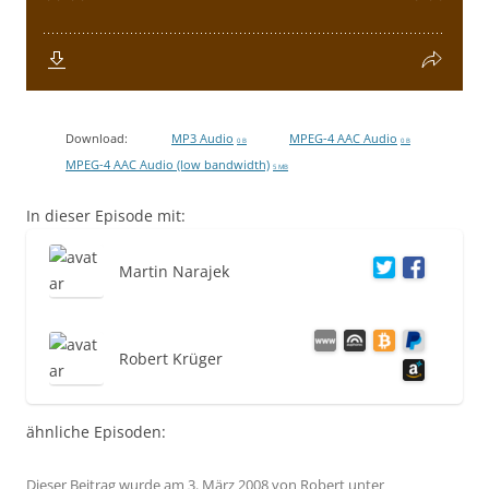
Download:
MP3 Audio
MPEG-4 AAC Audio
0 B
0 B
MPEG-4 AAC Audio (low bandwidth)
5 MB
In dieser Episode mit:
Martin Narajek
Robert Krüger
ähnliche Episoden:
Dieser Beitrag wurde am
3. März 2008
von
Robert
unter