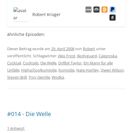
Robert Krüger
ähnliche Episoden:
Dieser Beitrag wurde am
29. April 2008
von
Robert
unter
veröffentlicht. Schlagwörter:
Alex Frost
,
Bodyguard
,
Caipiroska
,
Cocktail
,
Cocktails
,
Die Welle
,
Drillbit Taylor
,
Ein Mann für alle
Unfälle
,
Highschoolkomödie
,
Komödie
,
Nate Hartley
,
Owen Wilson
,
Steven Brill
,
Troy Gentile
,
Wodka
.
#014 - Die Welle
1 Antwort