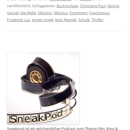
veröffentlicht. Schlagwörter:
Buchvorlage
,
Christiane Paul
,
Dennis
Gansel
,
Die Welle
,
Diktator
,
Diktatur
,
Expriment
,
Faschismus
,
Frederick Lau
,
Jürgen Vogel
,
Max Riemelt
,
Schule
,
Thriller
.
Sneakpod ist ein wöchentlicher Podcast zum Thema Film, Kino &