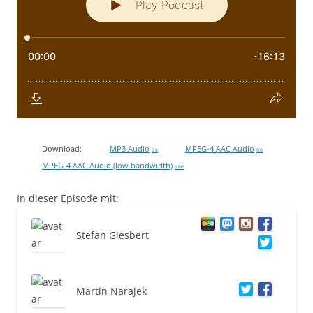
Download:
MP3 Audio
MPEG-4 AAC Audio
0 B
0 B
MPEG-4 AAC Audio (low bandwidth)
5 MB
In dieser Episode mit:
Stefan Giesbert
Martin Narajek