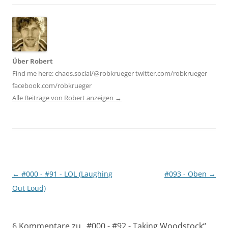
Über Robert
Find me here: chaos.social/@robkrueger twitter.com/robkrueger
facebook.com/robkrueger
Alle Beiträge von Robert anzeigen
→
Beitragsnavigation
←
#000 - #91 - LOL (Laughing
#093 - Oben
→
Out Loud)
6 Kommentare zu „
#000 - #92 - Taking Woodstock
“