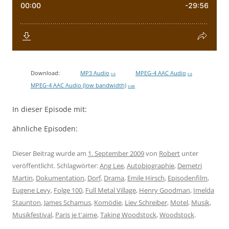
Download:
MP3 Audio
MPEG-4 AAC Audio
0 B
0 B
MPEG-4 AAC Audio (low bandwidth)
9 MB
In dieser Episode mit:
ähnliche Episoden:
Dieser Beitrag wurde am
1. September 2009
von
Robert
unter
veröffentlicht. Schlagwörter:
Ang Lee
,
Autobiographie
,
Demetri
Martin
,
Dokumentation
,
Dorf
,
Drama
,
Emile Hirsch
,
Episodenfilm
,
Eugene Levy
,
Folge 100
,
Full Metal Village
,
Henry Goodman
,
Imelda
Staunton
,
James Schamus
,
Komödie
,
Liev Schreiber
,
Motel
,
Musik
,
Musikfestival
,
Paris je t'aime
,
Taking Woodstock
,
Woodstock
.