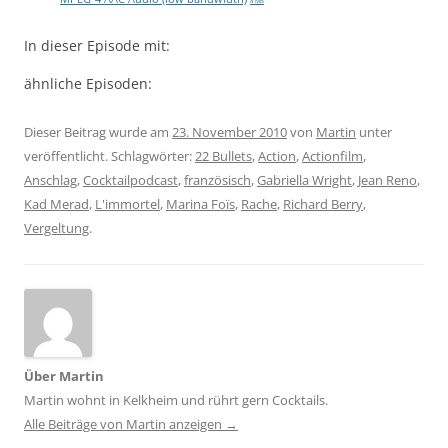
8 MB
In dieser Episode mit:
ähnliche Episoden:
Dieser Beitrag wurde am
23. November 2010
von
Martin
unter
veröffentlicht. Schlagwörter:
22 Bullets
,
Action
,
Actionfilm
,
Anschlag
,
Cocktailpodcast
,
französisch
,
Gabriella Wright
,
Jean Reno
,
Kad Merad
,
L'immortel
,
Marina Foïs
,
Rache
,
Richard Berry
,
Vergeltung
.
Über Martin
Martin wohnt in Kelkheim und rührt gern Cocktails.
Alle Beiträge von Martin anzeigen
→