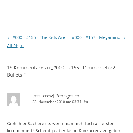
Beitragsnavigation
←
#000 - #155 - The Kids Are
#000 - #157 - Megamind
→
All Right
19 Kommentare zu „
#000 - #156 - L'immortel (22
Bullets)
“
[assi-crew] Penisgesicht
23. November 2010 um 03:34 Uhr
Gibts hier Sachpreise, wenn man mehrfach als erster
kommentiert? Scheint ja aber keine Konkurrenz zu geben