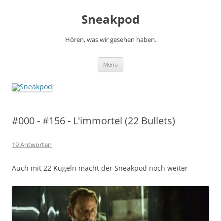
Zum
Inhalt
Sneakpod
springen
Hören, was wir gesehen haben.
Menü
#000 - #156 - L'immortel (22 Bullets)
19 Antworten
Auch mit 22 Kugeln macht der Sneakpod noch weiter