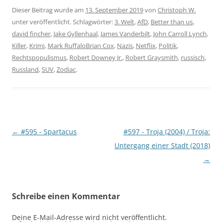
Dieser Beitrag wurde am
13. September 2019
von
Christoph W.
unter veröffentlicht. Schlagwörter:
3. Welt
,
AfD
,
Better than us
,
david fincher
,
Jake Gyllenhaal
,
James Vanderbilt
,
John Carroll Lynch
,
Killer
,
Krimi
,
Mark RuffaloBrian Cox
,
Nazis
,
Netflix
,
Politik
,
Rechtspopulismus
,
Robert Downey Jr.
,
Robert Graysmith
,
russisch
,
Russland
,
SUV
,
Zodiac
.
Beitragsnavigation
←
#595 - Spartacus
#597 - Troja (2004) / Troja:
Untergang einer Stadt (2018)
→
Schreibe einen Kommentar
Deine E-Mail-Adresse wird nicht veröffentlicht.