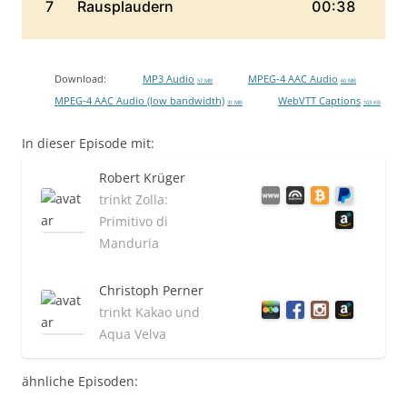
Download:
MP3 Audio
MPEG-4 AAC Audio
57 MB
60 MB
MPEG-4 AAC Audio (low bandwidth)
WebVTT Captions
31 MB
103 KB
In dieser Episode mit:
Robert Krüger
trinkt Zolla:
Primitivo di
Manduria
Christoph Perner
trinkt Kakao und
Aqua Velva
ähnliche Episoden: