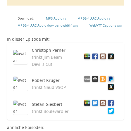
Download:
MP3 Audio
MPEG-4 AAC Audio
0 B
0 B
MPEG-4 AAC Audio (low bandwidth)
WebVTT Captions
25 MB
86 KB
In dieser Episode mit:
Christoph Perner
trinkt Jim Beam
Devil's Cut
Robert Krüger
trinkt Naud VSOP
Stefan Giesbert
trinkt Boulevardier
ähnliche Episoden: