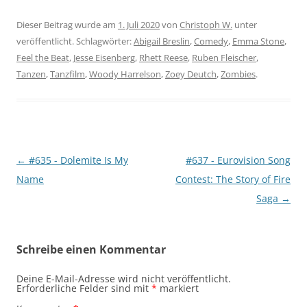
Dieser Beitrag wurde am
1. Juli 2020
von
Christoph W.
unter
veröffentlicht. Schlagwörter:
Abigail Breslin
,
Comedy
,
Emma Stone
,
Feel the Beat
,
Jesse Eisenberg
,
Rhett Reese
,
Ruben Fleischer
,
Tanzen
,
Tanzfilm
,
Woody Harrelson
,
Zoey Deutch
,
Zombies
.
Beitragsnavigation
←
#635 - Dolemite Is My
#637 - Eurovision Song
Name
Contest: The Story of Fire
Saga
→
Schreibe einen Kommentar
Deine E-Mail-Adresse wird nicht veröffentlicht.
Erforderliche Felder sind mit
*
markiert